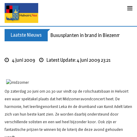
Skip
to
content
Laatste Nieuws
Buxusplanten in brand in Biezenmortel, v
4 juni 2009
Latest Update: 4 juni 2009 23:21
Op zaterdag 20 juni om 20.30 uur vindt op de rolschaatsbaan in Helvoirt
een waar spektakel plaats dat het Midzomeravondconcert heet. De
harmonie, het leerlingenorkest Leka én de drumband van Kunst Adelt laten
zich van hun beste kant zien. Ze worden daarbij ondersteund door
verschillende solisten en een wel heel bijzonder koor. Ook zijn er
fantastische prijzen te winnen bij de loterij die deze avond gehouden