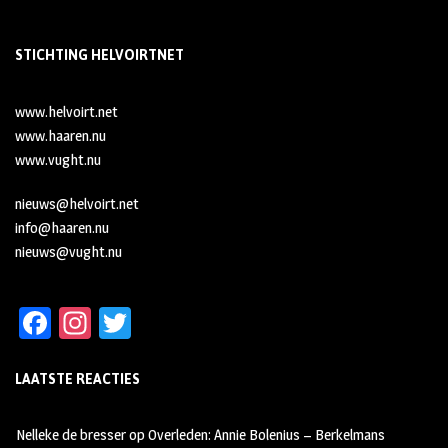
STICHTING HELVOIRTNET
www.helvoirt.net
www.haaren.nu
www.vught.nu
nieuws@helvoirt.net
info@haaren.nu
nieuws@vught.nu
Fa
In
T
ce
st
wi
LAATSTE REACTIES
b
ag
tt
oo
ra
er
Nelleke de bresser
op
Overleden: Annie Bolenius – Berkelmans