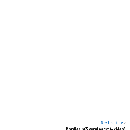
Next article
Bordjes n65 verplaatst (+video)