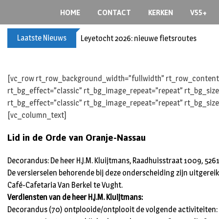
S
HOME
CONTACT
KERKEN
V55+
k
i
Laatste Nieuws
Leyetocht 2026: nieuwe fietsroutes
p
t
o
c
[vc_row rt_row_background_width=”fullwidth” rt_row_content_
o
rt_bg_effect=”classic” rt_bg_image_repeat=”repeat” rt_bg_siz
n
rt_bg_effect=”classic” rt_bg_image_repeat=”repeat” rt_bg_siz
t
[vc_column_text]
e
Lid in de Orde van Oranje-Nassau
n
t
Decorandus: De heer H.J.M. Kluijtmans, Raadhuisstraat 1009, 5261
De versierselen behorende bij deze onderscheiding zijn uitgereik
Café-Cafetaria Van Berkel te Vught.
Verdiensten van de heer H.J.M. Kluijtmans:
Decorandus (70) ontplooide/ontplooit de volgende activiteiten: