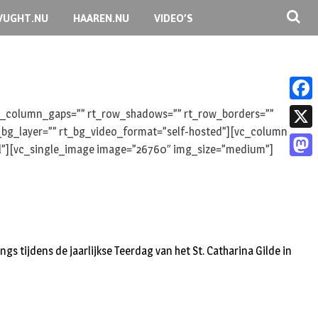
VUGHT.NU
HAAREN.NU
VIDEO’S
F
 rt_column_gaps=”” rt_row_shadows=”” rt_row_borders=””
rt_bg_layer=”” rt_bg_video_format=”self-hosted”][vc_column
a
X
oll”][vc_single_image image=”26760″ img_size=”medium”]
c
M
e
a
b
s
o
t
o
s tijdens de jaarlijkse Teerdag van het St. Catharina Gilde in
o
k
d
o