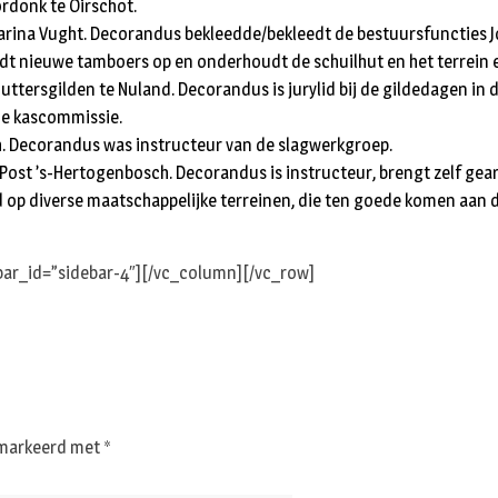
rdonk te Oirschot.
Catharina Vught. Decorandus bekleedde/bekleedt de bestuursfuncti
dt nieuwe tamboers op en onderhoudt de schuilhut en het terrein
uttersgilden te Nuland. Decorandus is jurylid bij de gildedagen in 
 de kascommissie.
sch. Decorandus was instructeur van de slagwerkgroep.
 Post ’s-Hertogenbosch. Decorandus is instructeur, brengt zelf ge
id op diverse maatschappelijke terreinen, die ten goede komen aan 
bar_id=”sidebar-4″][/vc_column][/vc_row]
gemarkeerd met
*