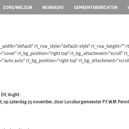
ZORG/WELZIJN
WIJKRADIO
GEMEENTEBERICHTEN
width=”default” rt_row_style=”default-style” rt_row_height=””
e=”cover” rt_bg_position=”right top” rt_bg_attachment=”scroll” 
e=”auto auto” rt_bg_position=”right top” rt_bg_attachment=”scr
 EH, Vught.
t, op zaterdag 25 november, door Locoburgemeester P.F.W.M. Penning