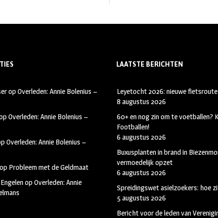
TIES
LAATSTE BERICHTEN
ser
op
Overleden: Annie Bolenius –
Leyetocht 2026: nieuwe fietsroute
8 augustus 2026
op
Overleden: Annie Bolenius –
60+ en nog zin om te voetballen?
Footballen!
6 augustus 2026
op
Overleden: Annie Bolenius –
Buxusplanten in brand in Biezenmor
vermoedelijk opzet
op
Probleem met de Geldmaat
6 augustus 2026
 Engelen
op
Overleden: Annie
Spreidingswet asielzoekers: hoe zi
kelmans
5 augustus 2026
Bericht voor de leden van Verenig