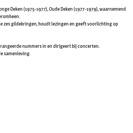
n
es Jonge Deken (1975-1977), Oude Deken (1977-1979), waarnemend
 eromheen.
de zes gildekringen, houdt lezingen en geeft voorlichting op
arrangeerde nummers in en dirigeert bij concerten.
de samenleving.