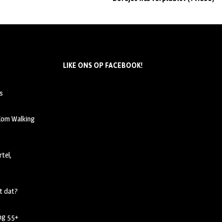
LIKE ONS OP FACEBOOK!
s
 Kom Walking
tel,
t dat?
ing 55+