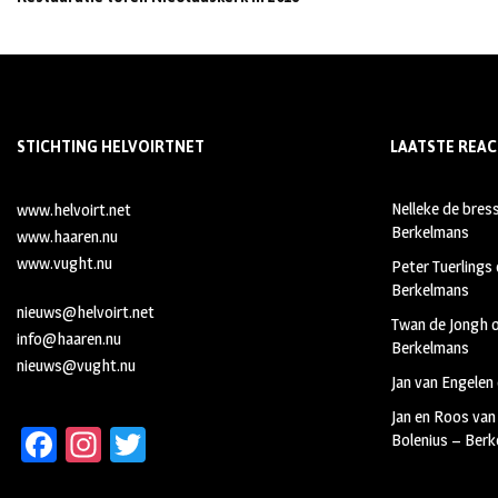
STICHTING HELVOIRTNET
LAATSTE REAC
Nelleke de bres
www.helvoirt.net
Berkelmans
www.haaren.nu
www.vught.nu
Peter Tuerlings
Berkelmans
nieuws@helvoirt.net
Twan de Jongh
info@haaren.nu
Berkelmans
nieuws@vught.nu
Jan van Engelen
Jan en Roos van
Fa
In
T
Bolenius – Ber
ce
st
wi