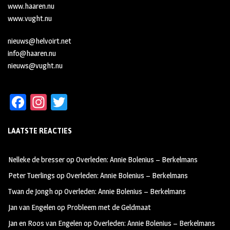
www.haaren.nu
www.vught.nu
nieuws@helvoirt.net
info@haaren.nu
nieuws@vught.nu
Fa
In
T
ce
st
wi
LAATSTE REACTIES
b
ag
tt
oo
ra
er
Nelleke de bresser
op
Overleden: Annie Bolenius – Berkelmans
k
m
Peter Tuerlings
op
Overleden: Annie Bolenius – Berkelmans
Twan de Jongh
op
Overleden: Annie Bolenius – Berkelmans
Jan van Engelen
op
Probleem met de Geldmaat
Jan en Roos van Engelen
op
Overleden: Annie Bolenius – Berkelmans