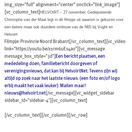
img_size=”full” alignment=”center” onclick=”link_image”]
[vc_column_text]
HELVOIRT – 27 november. Gedeputeerde
Christophe van der Maat legt in dit filmpje uit waarom is gekozen voor
een betere maar ook duurdere ombouw van de N65 bij Vught en
Helvoirt.
Filmpje: Provincie Noord Brabant[/vc_column_text][vc_video
link=”https://youtu.be/x1rm6uEs4ao”][vc_message
message_box_style=”3d”]
Een bericht plaatsen, een
mededeling doen, familiebericht doorgeven of
verenigingsnieuws, dat kan bij HelvoirtNet. Tevens zijn wij
altijd op zoek naar het laatste nieuws. (een foto en/of logo
erbij maakt het vaak leuker). Mailen maar!
nieuws@helvoirt.net
[/vc_message][vc_widget_sidebar
sidebar_id=”sidebar-4″][vc_column_text]
[/vc_column_text][/vc_column][/vc_row]