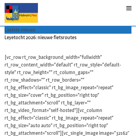
Skip
to
content
Laatste nieuws
Leyetocht 2026: nieuwe fietsroutes
[vc_row rt_row_background_width=”fullwidth”
rt_row_content_width=”default” rt_row_style=”default-
style” rt_row_height=”” rt_column_gaps=””
rt_row_shadows=”” rt_row_borders=””
rt_bg_effect=”classic” rt_bg_image_repeat=”repeat”
rt_bg_size=”cover” rt_bg_position=”right top”
rt_bg_attachment=”scroll” rt_bg_layer=””
rt_bg_video_format=”self-hosted”][vc_column
rt_bg_effect=”classic” rt_bg_image_repeat=”repeat”
rt_bg_size=”auto auto” rt_bg_position=”right top”
rt_bg_attachment=”scroll”][vc_single_image image=”32162″