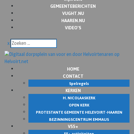
GEMEENTEBERICHTEN
VUGHT.NU
HAAREN.NU
VIDEO’S
x
HOME
CONTACT
Spelregels
KERKEN
H. NICOLAASKERK
OPEN KERK
PROTESTANTE GEMEENTE HELEVOIRT-HAAREN
BEZINNINGSCENTRUM EMMAUS
V55+
55+ activiteiten