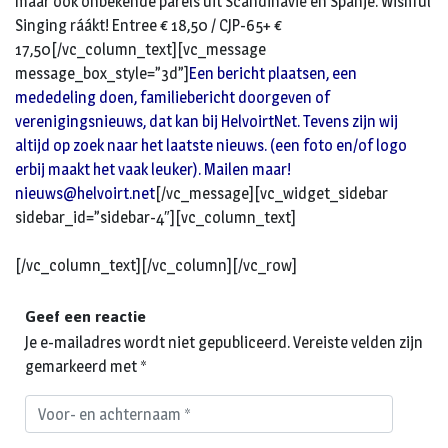
maar ook onbekende parels uit Scandinavië en Spanje. Wishful
Singing ráákt! Entree € 18,50 / CJP-65+ €
17,50[/vc_column_text][vc_message
message_box_style=”3d”]
Een bericht plaatsen, een
mededeling doen, familiebericht doorgeven of
verenigingsnieuws, dat kan bij HelvoirtNet. Tevens zijn wij
altijd op zoek naar het laatste nieuws. (een foto en/of logo
erbij maakt het vaak leuker). Mailen maar!
nieuws@helvoirt.net
[/vc_message][vc_widget_sidebar
sidebar_id=”sidebar-4″][vc_column_text]
[/vc_column_text][/vc_column][/vc_row]
Geef een reactie
Je e-mailadres wordt niet gepubliceerd.
Vereiste velden zijn
gemarkeerd met
*