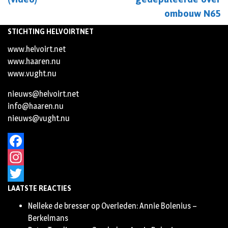
ombouw N65
STICHTING HELVOIRTNET
www.helvoirt.net
www.haaren.nu
www.vught.nu
nieuws@helvoirt.net
info@haaren.nu
nieuws@vught.nu
Facebook
Instagram
LAATSTE REACTIES
Twitter
Nelleke de bresser
op
Overleden: Annie Bolenius –
Berkelmans