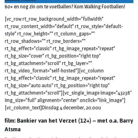
60+ en nog zin om te voetballen? Kom Walking Footballen!
[vc_row rt_row_background_width=”fullwidth”
rt_row_content_width=”default” rt_row_style=”default-
style” rt_row_height=”” rt_column_gaps=””
rt_row_shadows=”” rt_row_borders=””
rt_bg_effect=”classic” rt_bg_image_repeat=”repeat”
rt_bg_size=”cover” rt_bg_position=”right top”
rt_bg_attachment=”scroll” rt_bg_layer=””
rt_bg_video_format=”self-hosted”][vc_column
rt_bg_effect=”classic” rt_bg_image_repeat=”repeat”
rt_bg_size=”auto auto” rt_bg_position=”right top”
rt_bg_attachment=”scroll”][vc_single_image image=”43238″
img_size=”full” alignment=”center” onclick=”link_image”]
[vc_column_text]Dinsdag 4 december, 20.00u
film: Bankier van het Verzet (12+) – met o.a. Barry
Atsma