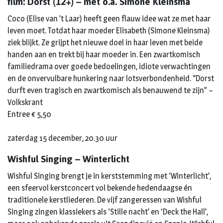
film: Dorst (12+) – met o.a. Simone Kleinsma
Coco (Elise van ’t Laar) heeft geen flauw idee wat ze met haar
leven moet. Totdat haar moeder Elisabeth (Simone Kleinsma)
ziek blijkt. Ze grijpt het nieuwe doel in haar leven met beide
handen aan en trekt bij haar moeder in. Een zwartkomisch
familiedrama over goede bedoelingen, idiote verwachtingen
en de onvervulbare hunkering naar lotsverbondenheid. “Dorst
durft even tragisch en zwartkomisch als benauwend te zijn” –
Volkskrant
Entree € 5,50
zaterdag 15 december, 20.30 uur
Wishful Singing – Winterlicht
Wishful Singing brengt je in kerststemming met ‘Winterlicht’,
een sfeervol kerstconcert vol bekende hedendaagse én
traditionele kerstliederen. De vijf zangeressen van Wishful
Singing zingen klassiekers als ‘Stille nacht’ en ‘Deck the Hall’,