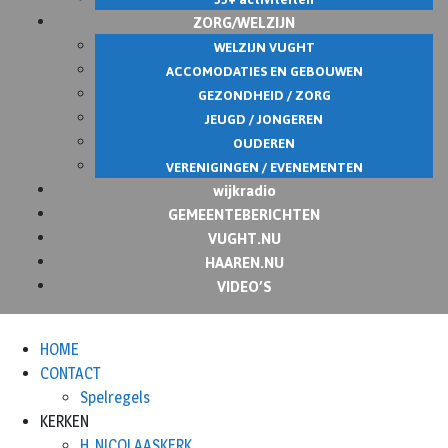
ZORG/WELZIJN
WELZIJN VUGHT
ACCOMODATIES EN GEBOUWEN
GEZONDHEID / ZORG
JEUGD / JONGEREN
OUDEREN
VERENIGINGEN / EVENEMENTEN
wijkradio
GEMEENTEBERICHTEN
VUGHT.NU
HAAREN.NU
VIDEO’S
HOME
CONTACT
Spelregels
KERKEN
H. NICOLAASKERK