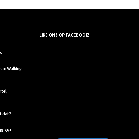
LIKE ONS OP FACEBOOK!
s
 Kom Walking
tel,
t dat?
ing 55+