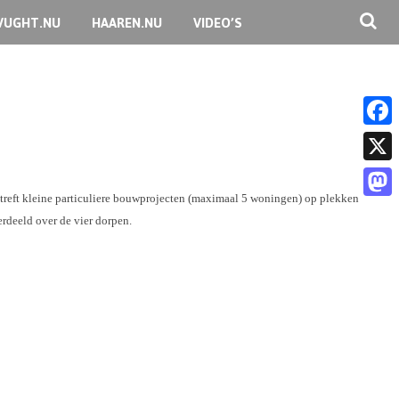
VUGHT.NU
HAAREN.NU
VIDEO’S
F
a
X
c
treft kleine particuliere bouwprojecten (maximaal 5 woningen) op plekken
M
rdeeld over de vier dorpen.
e
a
b
s
o
t
o
o
k
d
o