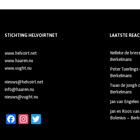
STICHTING HELVOIRTNET
LAATSTE REAC
Nelleke de bres
www.helvoirt.net
Berkelmans
www.haaren.nu
www.vught.nu
Peter Tuerlings
Berkelmans
nieuws@helvoirt.net
Twan de Jongh
info@haaren.nu
Berkelmans
nieuws@vught.nu
Jan van Engelen
Jan en Roos van
Fa
In
T
Bolenius – Ber
ce
st
wi
b
ag
tt