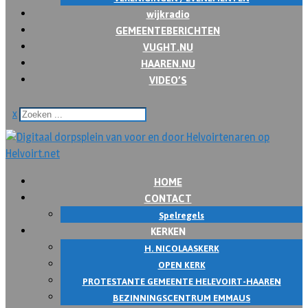
wijkradio
GEMEENTEBERICHTEN
VUGHT.NU
HAAREN.NU
VIDEO’S
x
HOME
CONTACT
Spelregels
KERKEN
H. NICOLAASKERK
OPEN KERK
PROTESTANTE GEMEENTE HELEVOIRT-HAAREN
BEZINNINGSCENTRUM EMMAUS