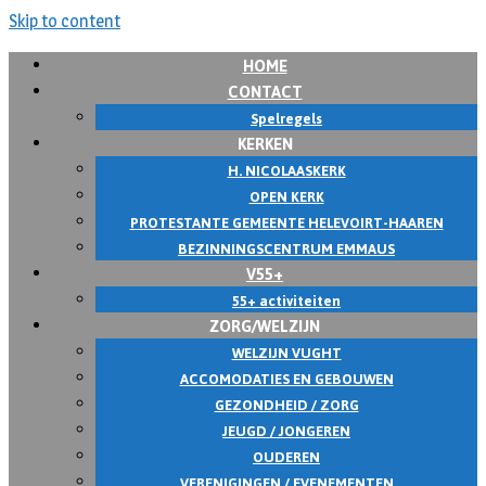
Skip to content
HOME
CONTACT
Spelregels
KERKEN
H. NICOLAASKERK
OPEN KERK
PROTESTANTE GEMEENTE HELEVOIRT-HAAREN
BEZINNINGSCENTRUM EMMAUS
V55+
55+ activiteiten
ZORG/WELZIJN
WELZIJN VUGHT
ACCOMODATIES EN GEBOUWEN
GEZONDHEID / ZORG
JEUGD / JONGEREN
OUDEREN
VERENIGINGEN / EVENEMENTEN