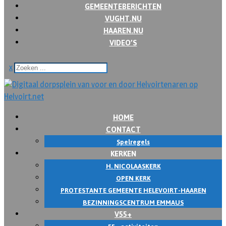
GEMEENTEBERICHTEN
VUGHT.NU
HAAREN.NU
VIDEO’S
x
HOME
CONTACT
Spelregels
KERKEN
H. NICOLAASKERK
OPEN KERK
PROTESTANTE GEMEENTE HELEVOIRT-HAAREN
BEZINNINGSCENTRUM EMMAUS
V55+