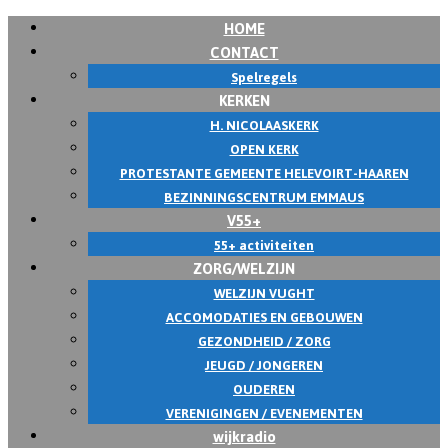
HOME
Skip
CONTACT
to
Spelregels
content
KERKEN
H. NICOLAASKERK
OPEN KERK
PROTESTANTE GEMEENTE HELEVOIRT-HAAREN
BEZINNINGSCENTRUM EMMAUS
V55+
55+ activiteiten
ZORG/WELZIJN
WELZIJN VUGHT
ACCOMODATIES EN GEBOUWEN
GEZONDHEID / ZORG
JEUGD / JONGEREN
OUDEREN
VERENIGINGEN / EVENEMENTEN
wijkradio