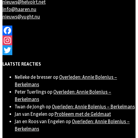
nieuws@helvoirt.net
info@haaren.nu
nieuws@vught.nu
Facebook
Instagram
Twitter
LAATSTE REACTIES
Nelleke de bresser
op
Overleden: Annie Bolenius –
Berkelmans
Peter Tuerlings
op
Overleden: Annie Bolenius –
Berkelmans
Twan de Jongh
op
Overleden: Annie Bolenius – Berkelmans
Jan van Engelen
op
Probleem met de Geldmaat
Jan en Roos van Engelen
op
Overleden: Annie Bolenius –
Berkelmans