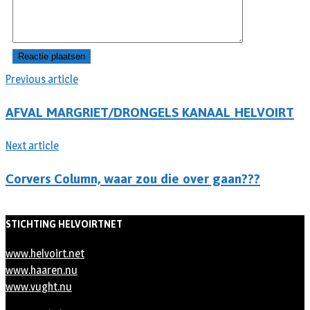
Previous article
AFVAL MARGRIET/DRONGELS KANAAL HELVOIRT
Next article
Corvers Column, waar zou die over gaan???
STICHTING HELVOIRTNET
www.helvoirt.net
www.haaren.nu
www.vught.nu