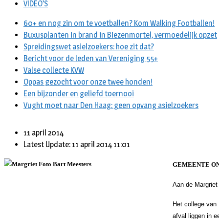
VIDEO’S
60+ en nog zin om te voetballen? Kom Walking Footballen!
Buxusplanten in brand in Biezenmortel, vermoedelijk opzet
Spreidingswet asielzoekers: hoe zit dat?
Bericht voor de leden van Vereniging 55+
Valse collecte KVW
Oppas gezocht voor onze twee honden!
Een bijzonder en geliefd toernooi
Vught moet naar Den Haag: geen opvang asielzoekers
11 april 2014
Latest Update: 11 april 2014 11:01
GEMEENTE ON
Aan de Margriet 
Het college van
afval liggen in 