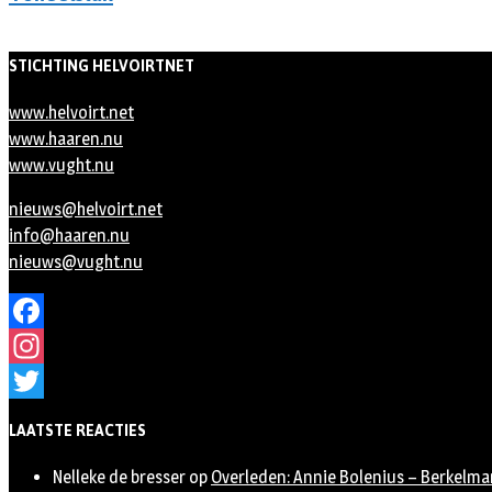
STICHTING HELVOIRTNET
www.helvoirt.net
www.haaren.nu
www.vught.nu
nieuws@helvoirt.net
info@haaren.nu
nieuws@vught.nu
Facebook
Instagram
Twitter
LAATSTE REACTIES
Nelleke de bresser
op
Overleden: Annie Bolenius – Berkelma