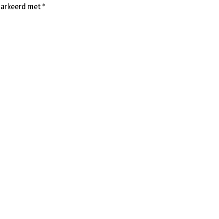
emarkeerd met
*