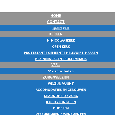
HOME
CONTACT
Spelregels
KERKEN
H. NICOLAASKERK
OPEN KERK
PROTESTANTE GEMEENTE HELEVOIRT-HAAREN
BEZINNINGSCENTRUM EMMAUS
V55+
55+ activiteiten
ZORG/WELZIJN
WELZIJN VUGHT
ACCOMODATIES EN GEBOUWEN
GEZONDHEID / ZORG
JEUGD / JONGEREN
OUDEREN
VERENIGINGEN / EVENEMENTEN