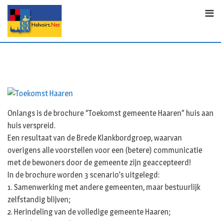
S
k
i
p
t
o
c
o
n
t
Onlangs is de brochure “Toekomst gemeente Haaren” huis aan
e
huis verspreid.
n
Een resultaat van de Brede Klankbordgroep, waarvan
t
overigens alle voorstellen voor een (betere) communicatie
met de bewoners door de gemeente zijn geaccepteerd!
In de brochure worden 3 scenario’s uitgelegd:
1. Samenwerking met andere gemeenten, maar bestuurlijk
zelfstandig blijven;
2. Herindeling van de volledige gemeente Haaren;