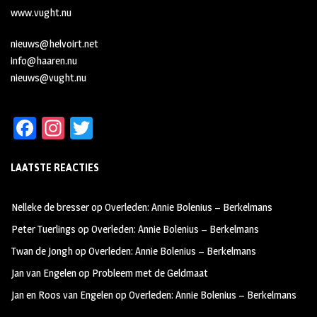
www.vught.nu
nieuws@helvoirt.net
info@haaren.nu
nieuws@vught.nu
Fa
In
T
ce
st
wi
LAATSTE REACTIES
b
ag
tt
oo
ra
er
Nelleke de bresser
op
Overleden: Annie Bolenius – Berkelmans
k
m
Peter Tuerlings
op
Overleden: Annie Bolenius – Berkelmans
Twan de Jongh
op
Overleden: Annie Bolenius – Berkelmans
Jan van Engelen
op
Probleem met de Geldmaat
Jan en Roos van Engelen
op
Overleden: Annie Bolenius – Berkelmans