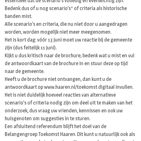
essentieel dat de scenario’s volledig en evenwichtig zijn.
Bedenk dus of u nog scenario’s* of criteria als historische
banden mist.
Alle scenario’s en criteria, die nu niet door u aangedragen
worden, worden mogelijk niet meer meegenomen.
Het is kort dag: vóór 13 juni moet uw reactie bij de gemeente
zijn (dus feitelijk 11 juni).
Kijkt u dus kritisch naar de brochure, bedenk wat u mist en vul
de antwoordkaart van de brochure in en stuur deze op tijd
naar de gemeente.
Heeft u de brochure niet ontvangen, dan kunt u de
antwoordkaart op www.haaren.nl/toekomst digitaal invullen.
Het is niet duidelijk hoeveel reacties van alternatieve
scenario’s of criteria nodig zijn om deel uit te maken van het
onderzoek, dus vraag uw vrienden, kennissen en ook uw
huisgenoten om suggesties in te sturen.
Een afsluitend referendum blijft het doel van de
Belangengroep Toekomst Haaren. Dit kunt u natuurlijk ook als