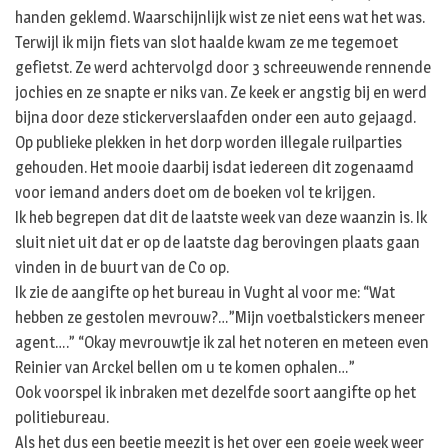
handen geklemd. Waarschijnlijk wist ze niet eens wat het was.
Terwijl ik mijn fiets van slot haalde kwam ze me tegemoet
gefietst. Ze werd achtervolgd door 3 schreeuwende rennende
jochies en ze snapte er niks van. Ze keek er angstig bij en werd
bijna door deze stickerverslaafden onder een auto gejaagd.
Op publieke plekken in het dorp worden illegale ruilparties
gehouden. Het mooie daarbij isdat iedereen dit zogenaamd
voor iemand anders doet om de boeken vol te krijgen.
Ik heb begrepen dat dit de laatste week van deze waanzin is. Ik
sluit niet uit dat er op de laatste dag berovingen plaats gaan
vinden in de buurt van de Co op.
Ik zie de aangifte op het bureau in Vught al voor me: “Wat
hebben ze gestolen mevrouw?…”Mijn voetbalstickers meneer
agent….” “Okay mevrouwtje ik zal het noteren en meteen even
Reinier van Arckel bellen om u te komen ophalen…”
Ook voorspel ik inbraken met dezelfde soort aangifte op het
politiebureau.
Als het dus een beetje meezit is het over een goeie week weer