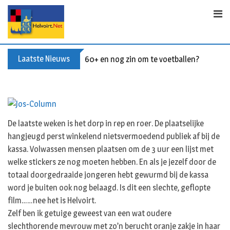
Skip
to
content
Laatste Nieuws
60+ en nog zin om te voetballen? Kom Wal
De laatste weken is het dorp in rep en roer. De plaatselijke
hangjeugd perst winkelend nietsvermoedend publiek af bij de
kassa. Volwassen mensen plaatsen om de 3 uur een lijst met
welke stickers ze nog moeten hebben. En als je jezelf door de
totaal doorgedraaide jongeren hebt gewurmd bij de kassa
word je buiten ook nog belaagd. Is dit een slechte, geflopte
film……nee het is Helvoirt.
Zelf ben ik getuige geweest van een wat oudere
slechthorende mevrouw met zo’n berucht oranje zakje in haar