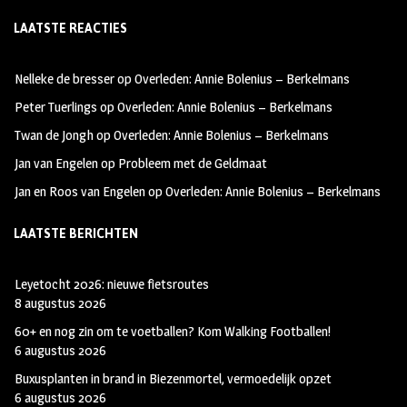
ce
st
wi
LAATSTE REACTIES
b
ag
tt
oo
ra
er
Nelleke de bresser
op
Overleden: Annie Bolenius – Berkelmans
k
m
Peter Tuerlings
op
Overleden: Annie Bolenius – Berkelmans
Twan de Jongh
op
Overleden: Annie Bolenius – Berkelmans
Jan van Engelen
op
Probleem met de Geldmaat
Jan en Roos van Engelen
op
Overleden: Annie Bolenius – Berkelmans
LAATSTE BERICHTEN
Leyetocht 2026: nieuwe fietsroutes
8 augustus 2026
60+ en nog zin om te voetballen? Kom Walking Footballen!
6 augustus 2026
Buxusplanten in brand in Biezenmortel, vermoedelijk opzet
6 augustus 2026