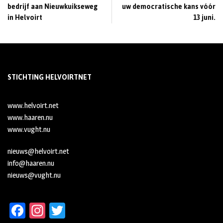
bedrijf aan Nieuwkuikseweg
uw democratische kans vóór
in Helvoirt
13 juni.
STICHTING HELVOIRTNET
www.helvoirt.net
www.haaren.nu
www.vught.nu
nieuws@helvoirt.net
info@haaren.nu
nieuws@vught.nu
Fa
In
T