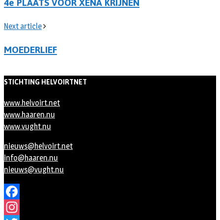
4e PLAATS VOOR XENA KRIJNEN
Next article
MOEDERLIEF
STICHTING HELVOIRTNET
www.helvoirt.net
www.haaren.nu
www.vught.nu
nieuws@helvoirt.net
info@haaren.nu
nieuws@vught.nu
Facebook