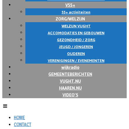
V55+
55+ activiteiten
ZORG/WELZIJN
WELZIJN VUGHT
ACCOMODATIES EN GEBOUWEN
GEZONDHEID / ZORG
JEUGD / JONGEREN
OUDEREN
VERENIGINGEN / EVENEMENTEN
wijkradio
GEMEENTEBERICHTEN
VUGHT.NU
HAAREN.NU
VIDEO’S
HOME
CONTACT