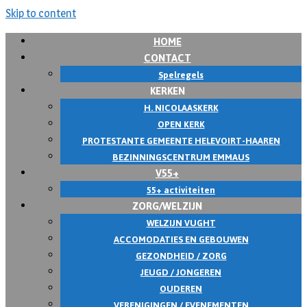
Skip to content
HOME
CONTACT
Spelregels
KERKEN
H. NICOLAASKERK
OPEN KERK
PROTESTANTE GEMEENTE HELEVOIRT-HAAREN
BEZINNINGSCENTRUM EMMAUS
V55+
55+ activiteiten
ZORG/WELZIJN
WELZIJN VUGHT
ACCOMODATIES EN GEBOUWEN
GEZONDHEID / ZORG
JEUGD / JONGEREN
OUDEREN
VERENIGINGEN / EVENEMENTEN