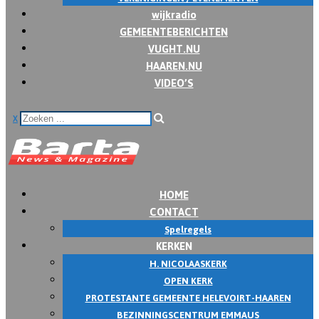
wijkradio
GEMEENTEBERICHTEN
VUGHT.NU
HAAREN.NU
VIDEO’S
x
HOME
CONTACT
Spelregels
KERKEN
H. NICOLAASKERK
OPEN KERK
PROTESTANTE GEMEENTE HELEVOIRT-HAAREN
BEZINNINGSCENTRUM EMMAUS