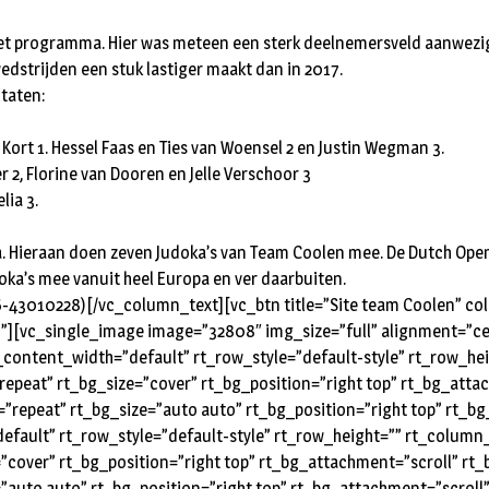
 het programma. Hier was meteen een sterk deelnemersveld aanwezig
wedstrijden een stuk lastiger maakt dan in 2017.
taten:
Kort 1. Hessel Faas en Ties van Woensel 2 en Justin Wegman 3.
er 2, Florine van Dooren en Jelle Verschoor 3
lia 3.
Hieraan doen zeven Judoka’s van Team Coolen mee. De Dutch Open 
ka’s mee vanuit heel Europa en ver daarbuiten.
-43010228)[/vc_column_text][vc_btn title=”Site team Coolen” col
][vc_single_image image=”32808″ img_size=”full” alignment=”cen
content_width=”default” rt_row_style=”default-style” rt_row_h
epeat” rt_bg_size=”cover” rt_bg_position=”right top” rt_bg_atta
”repeat” rt_bg_size=”auto auto” rt_bg_position=”right top” rt_
fault” rt_row_style=”default-style” rt_row_height=”” rt_colum
=”cover” rt_bg_position=”right top” rt_bg_attachment=”scroll” r
”auto auto” rt_bg_position=”right top” rt_bg_attachment=”scroll