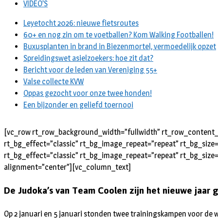
VIDEO’S
Leyetocht 2026: nieuwe fietsroutes
60+ en nog zin om te voetballen? Kom Walking Footballen!
Buxusplanten in brand in Biezenmortel, vermoedelijk opzet
Spreidingswet asielzoekers: hoe zit dat?
Bericht voor de leden van Vereniging 55+
Valse collecte KVW
Oppas gezocht voor onze twee honden!
Een bijzonder en geliefd toernooi
[vc_row rt_row_background_width=”fullwidth” rt_row_content_w
rt_bg_effect=”classic” rt_bg_image_repeat=”repeat” rt_bg_size
rt_bg_effect=”classic” rt_bg_image_repeat=”repeat” rt_bg_size=
alignment=”center”][vc_column_text]
De Judoka’s van Team Coolen zijn het nieuwe jaar
Op 2 januari en 5 januari stonden twee trainingskampen voor de 