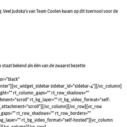
. Veel Judoka’s van Team Coolen kwam op dit toernooi voor de
staat bekend als één van de zwaarst bezette
or=”black”
ter”][vc_widget_sidebar sidebar_id=”sidebar-4″][/vc_column]
eight=”” rt_column_gaps=”” rt_row_shadows=””
chment=”scroll” rt_bg_layer=”” rt_bg_video_format=”self-
bg_attachment=”scroll”][/vc_column][/vc_row][vc_row
n_gaps=”” rt_row_shadows=”” rt_row_borders=””
t_bg_layer=”” rt_bg_video_format=”self-hosted”][vc_column
”][/vc_column][/vc_row]