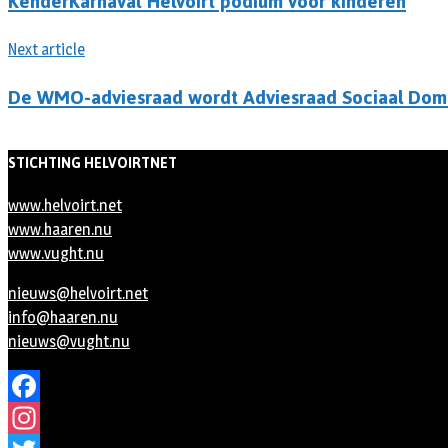
KenderKarnaval Helvoirt podium voor kinderen
Next article
De WMO-adviesraad wordt Adviesraad Sociaal Dom
STICHTING HELVOIRTNET
www.helvoirt.net
www.haaren.nu
www.vught.nu
nieuws@helvoirt.net
info@haaren.nu
nieuws@vught.nu
Facebook