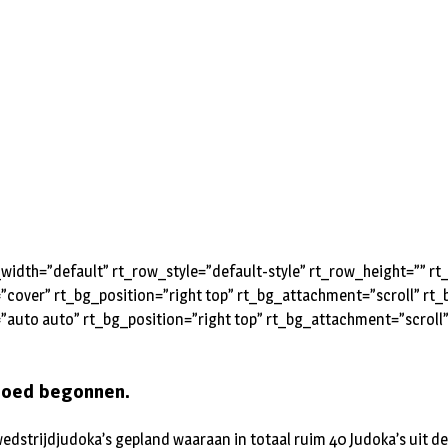
idth=”default” rt_row_style=”default-style” rt_row_height=”” 
=”cover” rt_bg_position=”right top” rt_bg_attachment=”scroll” r
”auto auto” rt_bg_position=”right top” rt_bg_attachment=”scroll
 goed begonnen.
wedstrijdjudoka’s gepland waaraan in totaal ruim 40 Judoka’s uit 