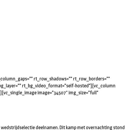
rt_column_gaps=”” rt_row_shadows=”” rt_row_borders=””
t_bg_layer=”” rt_bg_video_format=”self-hosted”][vc_column
”][vc_single_image image=”34507″ img_size=”full”
de wedstrijdselectie deelnamen. Dit kamp met overnachting stond