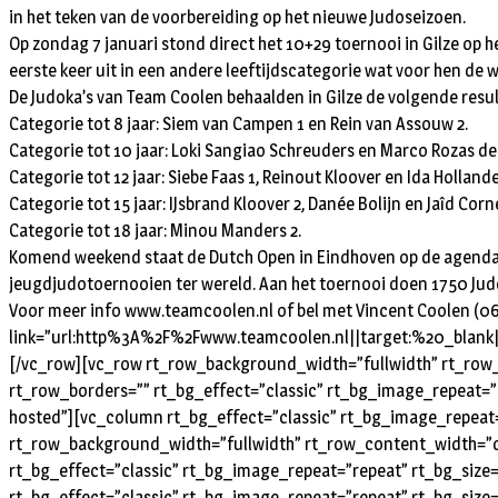
in het teken van de voorbereiding op het nieuwe Judoseizoen.
Op zondag 7 januari stond direct het 10+29 toernooi in Gilze op
eerste keer uit in een andere leeftijdscategorie wat voor hen de 
De Judoka’s van Team Coolen behaalden in Gilze de volgende resul
Categorie tot 8 jaar: Siem van Campen 1 en Rein van Assouw 2.
Categorie tot 10 jaar: Loki Sangiao Schreuders en Marco Rozas de 
Categorie tot 12 jaar: Siebe Faas 1, Reinout Kloover en Ida Holland
Categorie tot 15 jaar: IJsbrand Kloover 2, Danée Bolijn en Jaîd Corne
Categorie tot 18 jaar: Minou Manders 2.
Komend weekend staat de Dutch Open in Eindhoven op de agenda. 
jeugdjudotoernooien ter wereld. Aan het toernooi doen 1750 Judo
Voor meer info www.teamcoolen.nl of bel met Vincent Coolen (06
link=”url:http%3A%2F%2Fwww.teamcoolen.nl||target:%20_blank|”
[/vc_row][vc_row rt_row_background_width=”fullwidth” rt_row_
rt_row_borders=”” rt_bg_effect=”classic” rt_bg_image_repeat=”r
hosted”][vc_column rt_bg_effect=”classic” rt_bg_image_repeat=
rt_row_background_width=”fullwidth” rt_row_content_width=”de
rt_bg_effect=”classic” rt_bg_image_repeat=”repeat” rt_bg_size
rt_bg_effect=”classic” rt_bg_image_repeat=”repeat” rt_bg_size=