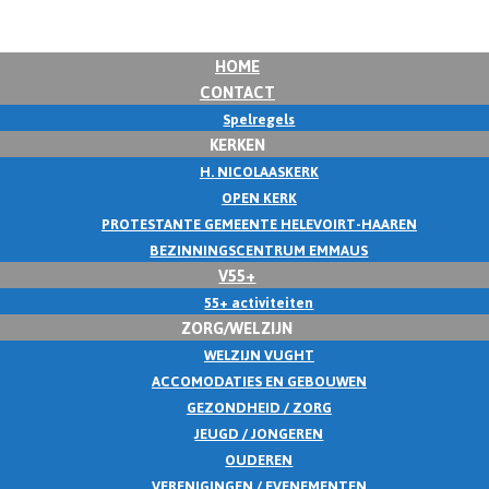
HOME
CONTACT
Spelregels
KERKEN
H. NICOLAASKERK
OPEN KERK
PROTESTANTE GEMEENTE HELEVOIRT-HAAREN
BEZINNINGSCENTRUM EMMAUS
V55+
55+ activiteiten
ZORG/WELZIJN
WELZIJN VUGHT
ACCOMODATIES EN GEBOUWEN
GEZONDHEID / ZORG
JEUGD / JONGEREN
OUDEREN
VERENIGINGEN / EVENEMENTEN