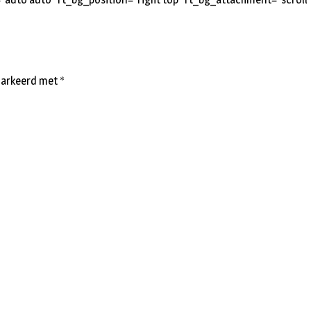
emarkeerd met
*