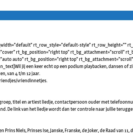
idth=”default” rt_row_style=”default-style” rt_row_height=”” 
=”cover” rt_bg_position=”right top” rt_bg_attachment=”scroll” r
”auto auto” rt_bg_position=”right top” rt_bg_attachment=”scroll
xt]Wil jij een keer echt op een podium playbacken, dansen of zing
n, van 4 t/m 12 jaar.
riendjes/vriendinnetjes.
p, titel en artiest liedje, contactpersoon ouder met telefoonnumme
nd. De link van het liedje wordt dan ter controle naar jullie terugg
 Prins Niels, Prinses Ise, Janske, Franske, de Joker, de Raad van 11