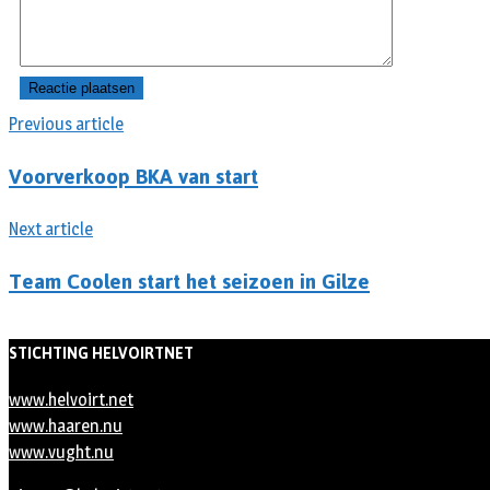
Previous article
Voorverkoop BKA van start
Next article
Team Coolen start het seizoen in Gilze
STICHTING HELVOIRTNET
www.helvoirt.net
www.haaren.nu
www.vught.nu