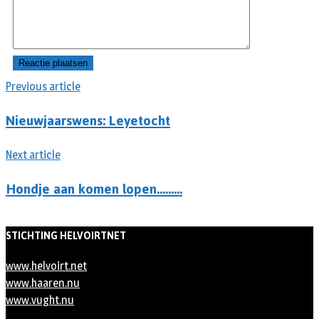
Previous article
Nieuwjaarswens: Leyetocht
Next article
Hondje aan komen lopen………
STICHTING HELVOIRTNET
www.helvoirt.net
www.haaren.nu
www.vught.nu