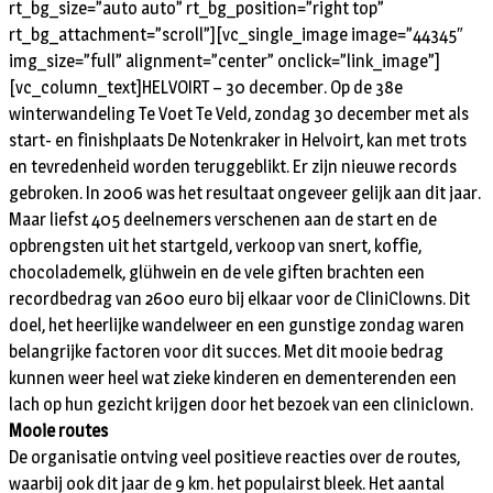
rt_bg_size=”auto auto” rt_bg_position=”right top”
rt_bg_attachment=”scroll”][vc_single_image image=”44345″
img_size=”full” alignment=”center” onclick=”link_image”]
[vc_column_text]HELVOIRT – 30 december. Op de 38e
winterwandeling Te Voet Te Veld, zondag 30 december met als
start- en finishplaats De Notenkraker in Helvoirt, kan met trots
en tevredenheid worden teruggeblikt. Er zijn nieuwe records
gebroken. In 2006 was het resultaat ongeveer gelijk aan dit jaar.
Maar liefst 405 deelnemers verschenen aan de start en de
opbrengsten uit het startgeld, verkoop van snert, koffie,
chocolademelk, glühwein en de vele giften brachten een
recordbedrag van 2600 euro bij elkaar voor de CliniClowns. Dit
doel, het heerlijke wandelweer en een gunstige zondag waren
belangrijke factoren voor dit succes. Met dit mooie bedrag
kunnen weer heel wat zieke kinderen en dementerenden een
lach op hun gezicht krijgen door het bezoek van een cliniclown.
Mooie routes
De organisatie ontving veel positieve reacties over de routes,
waarbij ook dit jaar de 9 km. het populairst bleek. Het aantal