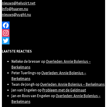
nieuws@helvoirt.net
info@haaren.nu
nieuws@vught.nu
Facebook
Instagram
Twitter
LAATSTE REACTIES
Nelleke de bresser
op
Overleden: Annie Bolenius –
Berkelmans
Peter Tuerlings
op
Overleden: Annie Bolenius –
Berkelmans
Twan de Jongh
op
Overleden: Annie Bolenius – Berkelmans
Jan van Engelen
op
Probleem met de Geldmaat
Jan en Roos van Engelen
op
Overleden: Annie Bolenius –
Berkelmans