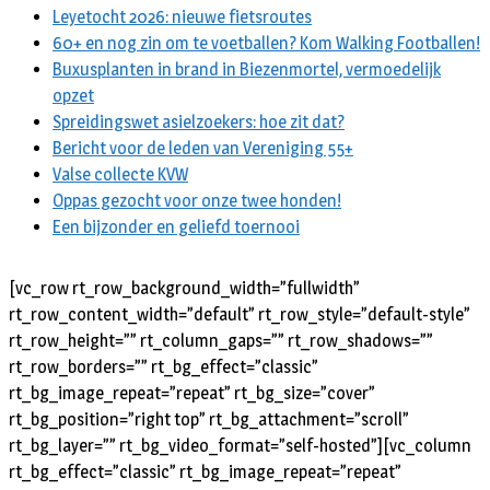
Leyetocht 2026: nieuwe fietsroutes
60+ en nog zin om te voetballen? Kom Walking Footballen!
Buxusplanten in brand in Biezenmortel, vermoedelijk
opzet
Spreidingswet asielzoekers: hoe zit dat?
Bericht voor de leden van Vereniging 55+
Valse collecte KVW
Oppas gezocht voor onze twee honden!
Een bijzonder en geliefd toernooi
[vc_row rt_row_background_width=”fullwidth”
rt_row_content_width=”default” rt_row_style=”default-style”
rt_row_height=”” rt_column_gaps=”” rt_row_shadows=””
rt_row_borders=”” rt_bg_effect=”classic”
rt_bg_image_repeat=”repeat” rt_bg_size=”cover”
rt_bg_position=”right top” rt_bg_attachment=”scroll”
rt_bg_layer=”” rt_bg_video_format=”self-hosted”][vc_column
rt_bg_effect=”classic” rt_bg_image_repeat=”repeat”