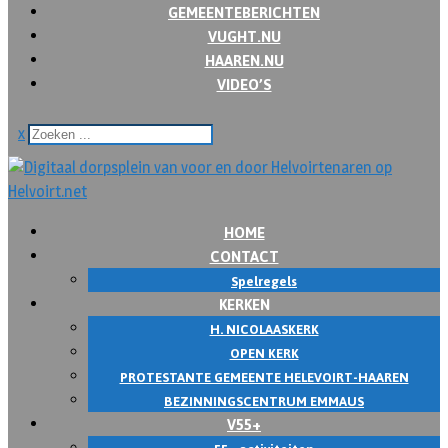
GEMEENTEBERICHTEN
VUGHT.NU
HAAREN.NU
VIDEO’S
x
HOME
CONTACT
Spelregels
KERKEN
H. NICOLAASKERK
OPEN KERK
PROTESTANTE GEMEENTE HELEVOIRT-HAAREN
BEZINNINGSCENTRUM EMMAUS
V55+