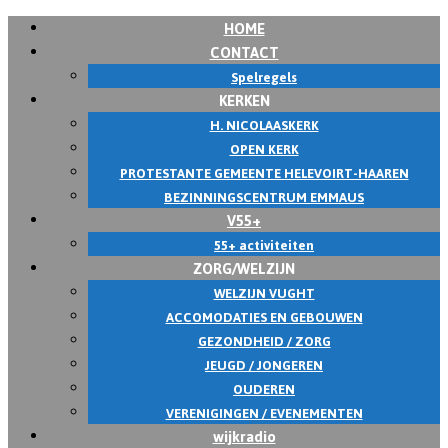
HOME
Skip
CONTACT
to
Spelregels
content
KERKEN
H. NICOLAASKERK
OPEN KERK
PROTESTANTE GEMEENTE HELEVOIRT-HAAREN
BEZINNINGSCENTRUM EMMAUS
V55+
55+ activiteiten
ZORG/WELZIJN
WELZIJN VUGHT
ACCOMODATIES EN GEBOUWEN
GEZONDHEID / ZORG
JEUGD / JONGEREN
OUDEREN
VERENIGINGEN / EVENEMENTEN
wijkradio