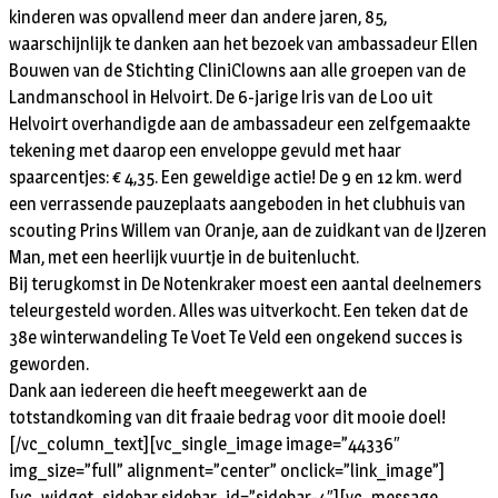
kinderen was opvallend meer dan andere jaren, 85,
waarschijnlijk te danken aan het bezoek van ambassadeur Ellen
Bouwen van de Stichting CliniClowns aan alle groepen van de
Landmanschool in Helvoirt. De 6-jarige Iris van de Loo uit
Helvoirt overhandigde aan de ambassadeur een zelfgemaakte
tekening met daarop een enveloppe gevuld met haar
spaarcentjes: € 4,35. Een geweldige actie! De 9 en 12 km. werd
een verrassende pauzeplaats aangeboden in het clubhuis van
scouting Prins Willem van Oranje, aan de zuidkant van de IJzeren
Man, met een heerlijk vuurtje in de buitenlucht.
Bij terugkomst in De Notenkraker moest een aantal deelnemers
teleurgesteld worden. Alles was uitverkocht. Een teken dat de
38e winterwandeling Te Voet Te Veld een ongekend succes is
geworden.
Dank aan iedereen die heeft meegewerkt aan de
totstandkoming van dit fraaie bedrag voor dit mooie doel!
[/vc_column_text][vc_single_image image=”44336″
img_size=”full” alignment=”center” onclick=”link_image”]
[vc_widget_sidebar sidebar_id=”sidebar-4″][vc_message