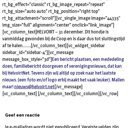
rt_bg_effect=”classic” rt_bg_image_repeat=”repeat”
rt_bg_size=”auto auto” rt_bg_position=”right top”
rt_bg_attachment=”scroll”][vc_single_image image=”44335″
img_size=”full” alignment=”center” onclick=”link_image”]
[vc_column_text]HELVOIRT – 31 december. Dit hondje is
vanmiddag gevonden bij de Coop en is daar dus tot sluitingstijd
af te halen……..[/vc_column_text][vc_widget_sidebar
sidebar_id=”sidebar-4″][vc_message
message_box_style=”3d”]
Een bericht plaatsen, een mededeling
doen, familiebericht doorgeven of verenigingsnieuws, dat kan
bij HelvoirtNet. Tevens zijn wij altijd op zoek naar het laatste
nieuws. (een foto en/of logo erbij maakt het vaak leuker). Mailen
maar!
nieuws@helvoirt.net
[/vc_message]
[vc_column_text] [/vc_column_text][/vc_column][/vc_row]
Geef een reactie
Je e-mailadres wordt niet gepubliceerd.
Vereiste velden zijn