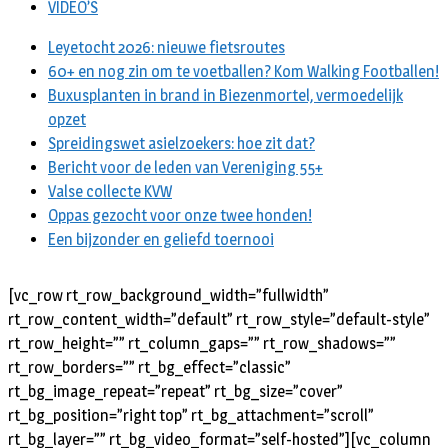
VIDEO’S
Leyetocht 2026: nieuwe fietsroutes
60+ en nog zin om te voetballen? Kom Walking Footballen!
Buxusplanten in brand in Biezenmortel, vermoedelijk
opzet
Spreidingswet asielzoekers: hoe zit dat?
Bericht voor de leden van Vereniging 55+
Valse collecte KVW
Oppas gezocht voor onze twee honden!
Een bijzonder en geliefd toernooi
[vc_row rt_row_background_width=”fullwidth”
rt_row_content_width=”default” rt_row_style=”default-style”
rt_row_height=”” rt_column_gaps=”” rt_row_shadows=””
rt_row_borders=”” rt_bg_effect=”classic”
rt_bg_image_repeat=”repeat” rt_bg_size=”cover”
rt_bg_position=”right top” rt_bg_attachment=”scroll”
rt_bg_layer=”” rt_bg_video_format=”self-hosted”][vc_column