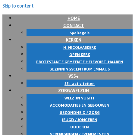
Skip to content
HOME
CONTACT
Spelregels
KERKEN
H. NICOLAASKERK
OPEN KERK
PROTESTANTE GEMEENTE HELEVOIRT-HAAREN
BEZINNINGSCENTRUM EMMAUS
V55+
55+ activiteiten
ZORG/WELZIJN
WELZIJN VUGHT
ACCOMODATIES EN GEBOUWEN
GEZONDHEID / ZORG
JEUGD / JONGEREN
OUDEREN
VERENIGINGEN / EVENEMENTEN