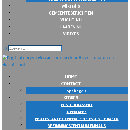
wijkradio
GEMEENTEBERICHTEN
VUGHT.NU
HAAREN.NU
VIDEO’S
x
HOME
CONTACT
Spelregels
KERKEN
H. NICOLAASKERK
OPEN KERK
PROTESTANTE GEMEENTE HELEVOIRT-HAAREN
BEZINNINGSCENTRUM EMMAUS