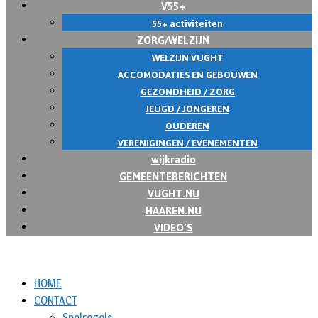
V55+
55+ activiteiten
ZORG/WELZIJN
WELZIJN VUGHT
ACCOMODATIES EN GEBOUWEN
GEZONDHEID / ZORG
JEUGD / JONGEREN
OUDEREN
VERENIGINGEN / EVENEMENTEN
wijkradio
GEMEENTEBERICHTEN
VUGHT.NU
HAAREN.NU
VIDEO’S
HOME
CONTACT
Spelregels