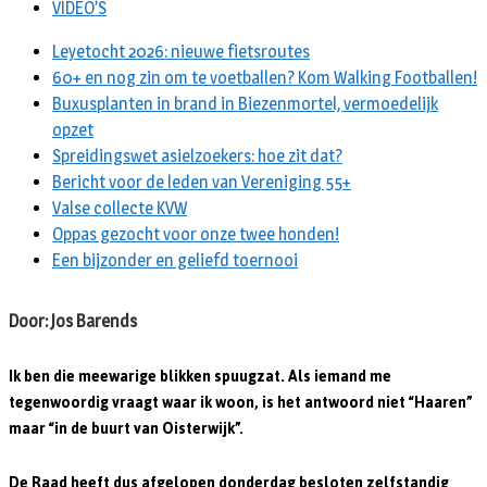
VIDEO’S
Leyetocht 2026: nieuwe fietsroutes
60+ en nog zin om te voetballen? Kom Walking Footballen!
Buxusplanten in brand in Biezenmortel, vermoedelijk
opzet
Spreidingswet asielzoekers: hoe zit dat?
Bericht voor de leden van Vereniging 55+
Valse collecte KVW
Oppas gezocht voor onze twee honden!
Een bijzonder en geliefd toernooi
Door: Jos Barends
Ik ben die meewarige blikken spuugzat. Als iemand me
tegenwoordig vraagt waar ik woon, is het antwoord niet “Haaren”
maar “in de buurt van Oisterwijk”.
De Raad heeft dus afgelopen donderdag besloten zelfstandig