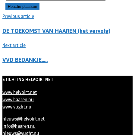
Previous article
DE TOEKOMST VAN HAAREN (het vervolg)
Next article
VVD BEDANKJE…..
STICHTING HELVOIRTNET
www.helvoirt.net
www.haaren.nu
www.vught.nu
nieuws@helvoirt.net
info@haaren.nu
nieuws@vught.nu