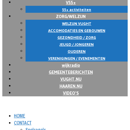
V55+
55+ activiteiten
ZORG/WELZIJN
WELZIJN VUGHT
ACCOMODATIES EN GEBOUWEN
GEZONDHEID / ZORG
JEUGD / JONGEREN
OUDEREN
VERENIGINGEN / EVENEMENTEN
wijkradio
GEMEENTEBERICHTEN
VUGHT.NU
HAAREN.NU
VIDEO’S
HOME
CONTACT
Spelregels