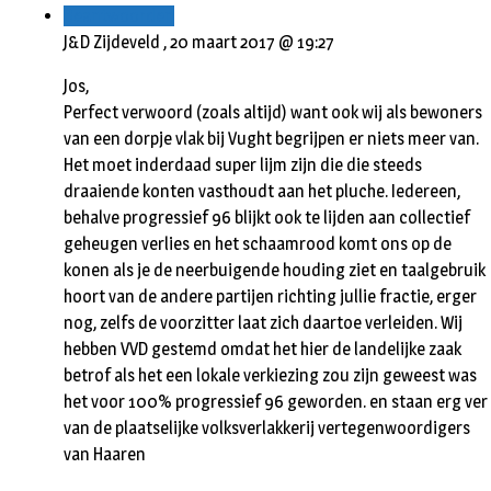
Beantwoorden
J&D Zijdeveld ,
20 maart 2017 @ 19:27
Jos,
Perfect verwoord (zoals altijd) want ook wij als bewoners
van een dorpje vlak bij Vught begrijpen er niets meer van.
Het moet inderdaad super lijm zijn die die steeds
draaiende konten vasthoudt aan het pluche. Iedereen,
behalve progressief 96 blijkt ook te lijden aan collectief
geheugen verlies en het schaamrood komt ons op de
konen als je de neerbuigende houding ziet en taalgebruik
hoort van de andere partijen richting jullie fractie, erger
nog, zelfs de voorzitter laat zich daartoe verleiden. Wij
hebben VVD gestemd omdat het hier de landelijke zaak
betrof als het een lokale verkiezing zou zijn geweest was
het voor 100% progressief 96 geworden. en staan erg ver
van de plaatselijke volksverlakkerij vertegenwoordigers
van Haaren