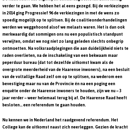
verder te gaan. We hebben het al eens gezegd. Bij de verkiezingen
in 2014 ging Progressief 96 de verkiezingen in met de wens zo
spoedig mogelijk op te splitsen. Bij de coalitieonderhandelingen
werden we weggehoond alsof we melaats waren. Het is dan ook
merkwaardig dat sommigen ons nu een populistisch standpunt
verwijten, omdat we nog niet zo lang geleden slechts onbegrip
ontmoetten. Na volksraadplegingen die aan duidelijkheid niets te
raden overlieten, na de inschakeling van een bekwaam maar
peperduur bureau (dat tot dezelfde uitkomst kwam als de
overgrote meerderheid van de Haarense inwoners), na een besluit
van de voltallige Raad zelf om op te splitsen, na wederom een
bevestiging maar nu van de Provincie én na een poging een
enquête onder de Haarense inwoners te houden, zijn we nu – 3
jaar verder – weer helemaal terug bij af. De Haarense Raad heeft
besloten… een referendum te gaan houden.
Nu kennen we in Nederland het raadgevend referendum. Het
College kan de uitkomst naast zich neerleggen. Gezien de kracht