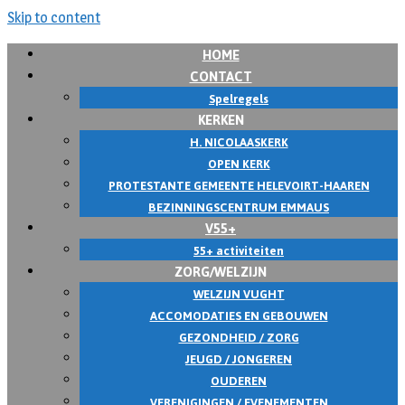
Skip to content
HOME
CONTACT
Spelregels
KERKEN
H. NICOLAASKERK
OPEN KERK
PROTESTANTE GEMEENTE HELEVOIRT-HAAREN
BEZINNINGSCENTRUM EMMAUS
V55+
55+ activiteiten
ZORG/WELZIJN
WELZIJN VUGHT
ACCOMODATIES EN GEBOUWEN
GEZONDHEID / ZORG
JEUGD / JONGEREN
OUDEREN
VERENIGINGEN / EVENEMENTEN