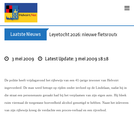
Skip
to
content
Laatste Nieuws
Leyetocht 2026: nieuwe fietsroutes
3 mei 2009
Latest Update: 3 mei 2009 18:18
De politie heeft vrijdagavond het rijbewijs van een 41-jarige inwoner van Helvoirt
ingevorderd. De man werd betrapt op rijden onder invloed op de Lindelaan, nadat hij in
die straat een personenauto geraakt had bij het verplaatsen van zijn eigen auto. Hij bleek
ruim viermaal de toegestane hoeveelheid alcohol genuttigd te hebben. Naast het inleveren
van zijn rijbewijs kreeg de verdachte een proces-verbaal en een rijverbod.