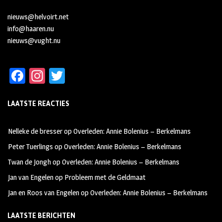
nieuws@helvoirt.net
info@haaren.nu
nieuws@vught.nu
Fa
In
T
ce
st
wi
LAATSTE REACTIES
b
ag
tt
oo
ra
er
Nelleke de bresser
op
Overleden: Annie Bolenius – Berkelmans
k
m
Peter Tuerlings
op
Overleden: Annie Bolenius – Berkelmans
Twan de Jongh
op
Overleden: Annie Bolenius – Berkelmans
Jan van Engelen
op
Probleem met de Geldmaat
Jan en Roos van Engelen
op
Overleden: Annie Bolenius – Berkelmans
LAATSTE BERICHTEN