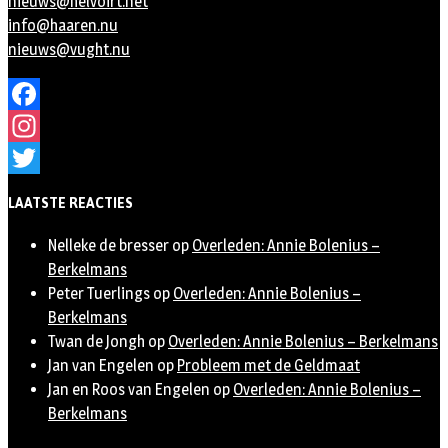
nieuws@helvoirt.net
info@haaren.nu
nieuws@vught.nu
Facebook
Instagram
Twitter
LAATSTE REACTIES
Nelleke de bresser
op
Overleden: Annie Bolenius –
Berkelmans
Peter Tuerlings
op
Overleden: Annie Bolenius –
Berkelmans
Twan de Jongh
op
Overleden: Annie Bolenius – Berkelmans
Jan van Engelen
op
Probleem met de Geldmaat
Jan en Roos van Engelen
op
Overleden: Annie Bolenius –
Berkelmans