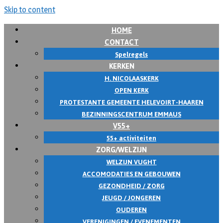
Skip to content
HOME
CONTACT
Spelregels
KERKEN
H. NICOLAASKERK
OPEN KERK
PROTESTANTE GEMEENTE HELEVOIRT-HAAREN
BEZINNINGSCENTRUM EMMAUS
V55+
55+ activiteiten
ZORG/WELZIJN
WELZIJN VUGHT
ACCOMODATIES EN GEBOUWEN
GEZONDHEID / ZORG
JEUGD / JONGEREN
OUDEREN
VERENIGINGEN / EVENEMENTEN