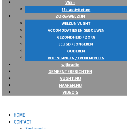
V55+
55+ activiteiten
ZORG/WELZIJN
WELZIJN VUGHT
ACCOMODATIES EN GEBOUWEN
GEZONDHEID / ZORG
JEUGD / JONGEREN
OUDEREN
VERENIGINGEN / EVENEMENTEN
wijkradio
GEMEENTEBERICHTEN
VUGHT.NU
HAAREN.NU
VIDEO’S
HOME
CONTACT
Spelregels