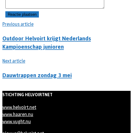
Previous article
Outdoor Helvoirt krijgt Nederlands
Kampioenschap junioren
Next article
Dauwtrappen zondag 3 mei
STICHTING HELVOIRTNET
www.helvoirt.net
www.haaren.nu
www.vught.nu