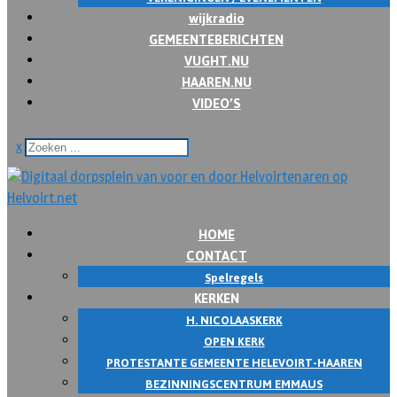
wijkradio
GEMEENTEBERICHTEN
VUGHT.NU
HAAREN.NU
VIDEO’S
x
HOME
CONTACT
Spelregels
KERKEN
H. NICOLAASKERK
OPEN KERK
PROTESTANTE GEMEENTE HELEVOIRT-HAAREN
BEZINNINGSCENTRUM EMMAUS