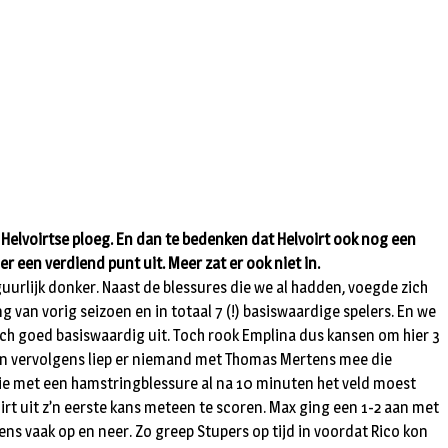
 Helvoirtse ploeg. En dan te bedenken dat Helvoirt ook nog een
 een verdiend punt uit. Meer zat er ook niet in.
uurlijk donker. Naast de blessures die we al hadden, voegde zich
g van vorig seizoen en in totaal 7 (!) basiswaardige spelers. En we
och goed basiswaardig uit. Toch rook Emplina dus kansen om hier 3
t en vervolgens liep er niemand met Thomas Mertens mee die
 die met een hamstringblessure al na 10 minuten het veld moest
oirt uit z’n eerste kans meteen te scoren. Max ging een 1-2 aan met
ns vaak op en neer. Zo greep Stupers op tijd in voordat Rico kon