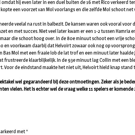
l omdat hij even later in een duel buiten de 16 met Rico verkeerd t
opte een voorzet van Mol voorlangs en die zelfde Mol schoot net v
erde veelal na rust in balbezit. De kansen waren ook vooral voor d
et en met succes. Niet veel later kwam er een 1-2 tussen Hamria en 
n maar die schoot hoog over. In de 80e minuut schoot een vrije scho
o en voorkwam daarbij dat Helvoirt zowaar ook nog op voorsprong k
as Mol met een fraaie lob de lat trof en een minuut later haalde Jo
t frustreerde klaarblijkelijk. In de 93e minuut lag Collin met een 
Voor de eindstand maakte het niet uit, Helvoirt hield knap stand 
spektakel wel gegarandeerd bij deze ontmoetingen. Zeker als je bed
nten vielen. Het is echter wel de vraag welke 11 spelers er komend
emarkeerd met
*