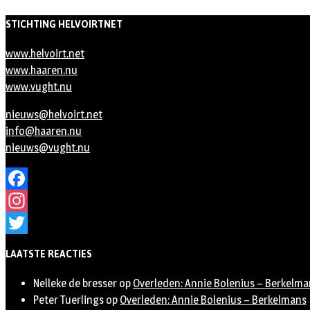
STICHTING HELVOIRTNET
www.helvoirt.net
www.haaren.nu
www.vught.nu
nieuws@helvoirt.net
info@haaren.nu
nieuws@vught.nu
Facebook
Instagram
Twitter
LAATSTE REACTIES
Nelleke de bresser
op
Overleden: Annie Bolenius – Berkelma
Peter Tuerlings
op
Overleden: Annie Bolenius – Berkelmans