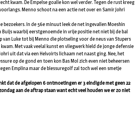
erecht kwam. De Empelse goalie kon wel verder. Tegen de rust kreeg
oorlangs. Menno schoot na een actie net over en Samir Johri
e bezoekers. In de 56e minuut leek de net ingevallen Moeshin
Buijs waarbij eerstgenoemde in vrije positie net niet bij de bal
p van Luke tot bij Menno die plotseling voor de neus van Stupers
wam. Met vaak veelal kunst en vliegwerk hield de jonge defensie
hri uit dat via een Helvoirts lichaam net naast ging. Nee, het
blessure op de gond en toen kon Bas Mol zich even niet beheersen
tegen Emplina maar de blessuregolf zal toch wel een smetje
enkt dat de afgelopen 6 ontmoetingen er 3 eindigde met geen 22
e zondag aan de aftrap staan want echt veel houden we er zo niet