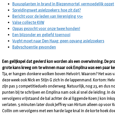
Buxusplanten in brand in Biezenmortel, vermoedelijk opzet
Spreidingswet asielzoekers: hoe zit dat?
Bericht voor de leden van Vereniging 55+
Valse collecte KVW
Oppas gezocht voor onze twee honden!
Een bijzonder en geliefd toernooi
Vught moet naar Den Haag: geen opvang asielzoekers
Babyschoentje gevonden
Een gelijkspel dat gevierd kon worden als een overwinning. De pro
grote kans kreeg om te winnen maar ook Emplina was een paar keer 
Tja, er hangen donkere wolken boven Helvoirt. Waarom? Het was van
deze week ook Nick en Stijn G zich in de lappenmand. Kortom: Helvoi
zijn pas 3 competitieduels onderweg. Natuurlijk, nog 23, en dus 
punten bij te schrijven en Emplina nam ook al snel de leiding. I
vervolgens vrijstaand de bal achter de al liggende Koen J kon ink
verlaten. 5 minuten later dook Jeffrey van Hirtum alleen op voor K
Collin om vervolgens met een harde lage knal in de korte hoek doe