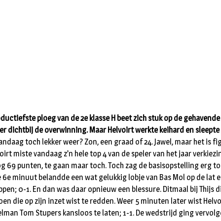
ductiefste ploeg van de 2e klasse H beet zich stuk op de gehavende
dichtbij de overwinning. Maar Helvoirt werkte keihard en sleepte er
daag toch lekker weer? Zon, een graad of 24. Jawel, maar het is fig
rt miste vandaag z’n hele top 4 van de speler van het jaar verkiezin
nog 69 punten, te gaan maar toch. Toch zag de basisopstelling erg t
n de 6e minuut belandde een wat gelukkig lobje van Bas Mol op de la
oppen; 0-1. En dan was daar opnieuw een blessure. Ditmaal bij Thijs
oen die op zijn inzet wist te redden. Weer 5 minuten later wist Helv
lman Tom Stupers kansloos te laten; 1-1. De wedstrijd ging vervolge