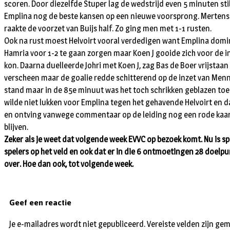
scoren. Door diezelfde Stuper lag de wedstrijd even 5 minuten sti
Emplina nog de beste kansen op een nieuwe voorsprong. Mertens k
raakte de voorzet van Buijs half. Zo ging men met 1-1 rusten.
Ook na rust moest Helvoirt vooral verdedigen want Emplina domine
Hamria voor 1-2 te gaan zorgen maar Koen J gooide zich voor de inz
kon. Daarna duelleerde Johri met Koen J, zag Bas de Boer vrijstaa
verscheen maar de goalie redde schitterend op de inzet van Menn
stand maar in de 85e minuut was het toch schrikken geblazen toen B
wilde niet lukken voor Emplina tegen het gehavende Helvoirt en da
en ontving vanwege commentaar op de leiding nog een rode kaart. 
blijven.
Zeker als je weet dat volgende week EVVC op bezoek komt. Nu is 
spelers op het veld en ook dat er in die 6 ontmoetingen 28 doelpu
over. Hoe dan ook, tot volgende week.
Geef een reactie
Je e-mailadres wordt niet gepubliceerd.
Vereiste velden zijn g