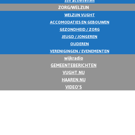
55+ activiteiten
ZORG/WELZIJN
WELZIJN VUGHT
ACCOMODATIES EN GEBOUWEN
GEZONDHEID / ZORG
JEUGD / JONGEREN
OUDEREN
VERENIGINGEN / EVENEMENTEN
wijkradio
GEMEENTEBERICHTEN
VUGHT.NU
HAAREN.NU
VIDEO’S