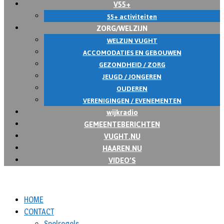
V55+
55+ activiteiten
ZORG/WELZIJN
WELZIJN VUGHT
ACCOMODATIES EN GEBOUWEN
GEZONDHEID / ZORG
JEUGD / JONGEREN
OUDEREN
VERENIGINGEN / EVENEMENTEN
wijkradio
GEMEENTEBERICHTEN
VUGHT.NU
HAAREN.NU
VIDEO’S
HOME
CONTACT
Spelregels