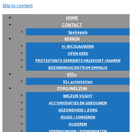
Skip to content
HOME
CONTACT
Spelregels
KERKEN
H. NICOLAASKERK
OPEN KERK
PROTESTANTE GEMEENTE HELEVOIRT-HAAREN
BEZINNINGSCENTRUM EMMAUS
V55+
55+ activiteiten
ZORG/WELZIJN
WELZIJN VUGHT
ACCOMODATIES EN GEBOUWEN
GEZONDHEID / ZORG
JEUGD / JONGEREN
OUDEREN
VERENIGINGEN / EVENEMENTEN