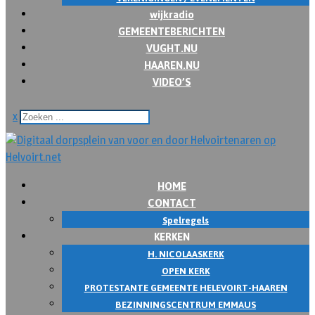
wijkradio
GEMEENTEBERICHTEN
VUGHT.NU
HAAREN.NU
VIDEO’S
x
HOME
CONTACT
Spelregels
KERKEN
H. NICOLAASKERK
OPEN KERK
PROTESTANTE GEMEENTE HELEVOIRT-HAAREN
BEZINNINGSCENTRUM EMMAUS