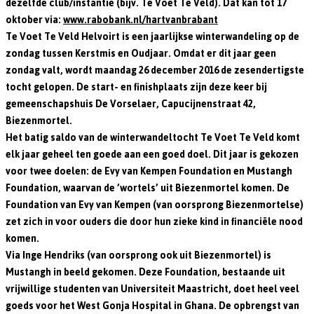
dezelfde club/instantie (bijv. Te Voet Te Veld). Dat kan tot 17
oktober via:
www.rabobank.nl/hartvanbrabant
Te Voet Te Veld Helvoirt is een jaarlijkse winterwandeling op de
zondag tussen Kerstmis en Oudjaar. Omdat er dit jaar geen
zondag valt, wordt maandag 26 december 2016 de zesendertigste
tocht gelopen. De start- en finishplaats zijn deze keer bij
gemeenschapshuis De Vorselaer, Capucijnenstraat 42,
Biezenmortel.
Het batig saldo van de winterwandeltocht Te Voet Te Veld komt
elk jaar geheel ten goede aan een goed doel. Dit jaar is gekozen
voor twee doelen: de Evy van Kempen Foundation en Mustangh
Foundation, waarvan de ’wortels’ uit Biezenmortel komen. De
Foundation van Evy van Kempen (van oorsprong Biezenmortelse)
zet zich in voor ouders die door hun zieke kind in financiële nood
komen.
Via Inge Hendriks (van oorsprong ook uit Biezenmortel) is
Mustangh in beeld gekomen. Deze Foundation, bestaande uit
vrijwillige studenten van Universiteit Maastricht, doet heel veel
goeds voor het West Gonja Hospital in Ghana. De opbrengst van