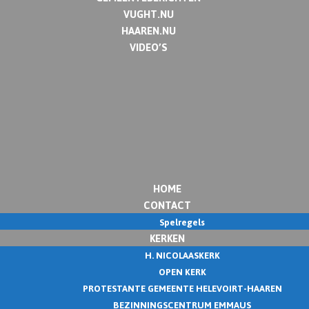
VUGHT.NU
HAAREN.NU
VIDEO’S
HOME
CONTACT
Spelregels
KERKEN
H. NICOLAASKERK
OPEN KERK
PROTESTANTE GEMEENTE HELEVOIRT-HAAREN
BEZINNINGSCENTRUM EMMAUS