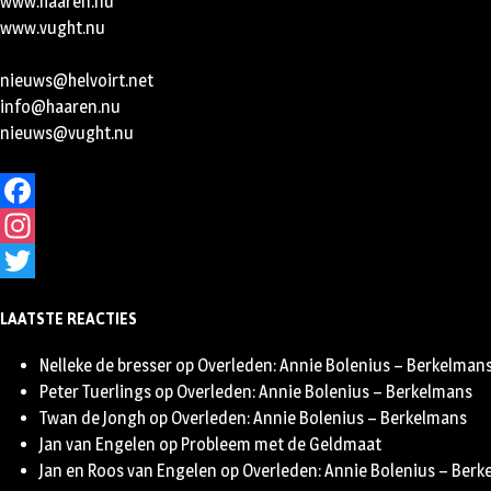
www.haaren.nu
www.vught.nu
nieuws@helvoirt.net
info@haaren.nu
nieuws@vught.nu
Facebook
Instagram
Twitter
LAATSTE REACTIES
Nelleke de bresser
op
Overleden: Annie Bolenius – Berkelman
Peter Tuerlings
op
Overleden: Annie Bolenius – Berkelmans
Twan de Jongh
op
Overleden: Annie Bolenius – Berkelmans
Jan van Engelen
op
Probleem met de Geldmaat
Jan en Roos van Engelen
op
Overleden: Annie Bolenius – Ber