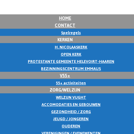
HOME
CONTACT
Spelregels
KERKEN
H. NICOLAASKERK
OPEN KERK
PROTESTANTE GEMEENTE HELEVOIRT-HAAREN
BEZINNINGSCENTRUM EMMAUS
V55+
55+ activiteiten
ZORG/WELZIJN
WELZIJN VUGHT
ACCOMODATIES EN GEBOUWEN
GEZONDHEID / ZORG
JEUGD / JONGEREN
OUDEREN
VERENIGINGEN / EVENEMENTEN