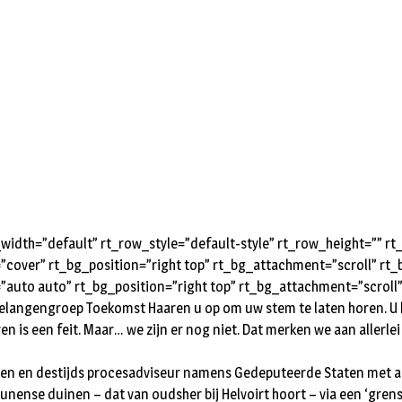
idth=”default” rt_row_style=”default-style” rt_row_height=”” 
=”cover” rt_bg_position=”right top” rt_bg_attachment=”scroll” r
”auto auto” rt_bg_position=”right top” rt_bg_attachment=”scroll
Belangengroep Toekomst Haaren u op om uw stem te laten horen. 
en is een feit. Maar… we zijn er nog niet. Dat merken we aan allerle
den en destijds procesadviseur namens Gedeputeerde Staten met al
nense duinen – dat van oudsher bij Helvoirt hoort – via een ‘grens