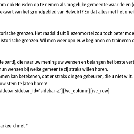
‘om ook Heusden op te nemen als mogelijke gemeente waar delen (
ekwart van het grondgebied van Helvoirt? En dat alles met het onei
torische grenzen. Het raadslid uit Biezenmortel zou toch beter moe
 historische grenzen. Wil men weer opnieuw beginnen en traineren o
 de partij, die naar uw mening uw wensen en belangen het beste ve
un wensen bij welke gemeente zij straks willen horen.
men kan betekenen, dat er straks dingen gebeuren, die u niet wilt.
uw stem te laten horen!
idebar sidebar_id=”sidebar-4″][/vc_column][/vc_row]
emarkeerd met
*