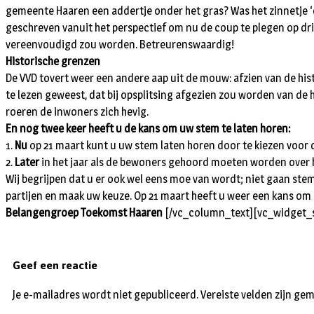
gemeente Haaren een addertje onder het gras? Was het zinnetje 
geschreven vanuit het perspectief om nu de coup te plegen op dri
vereenvoudigd zou worden. Betreurenswaardig!
Historische grenzen
De VVD tovert weer een andere aap uit de mouw: afzien van de his
te lezen geweest, dat bij opsplitsing afgezien zou worden van de
roeren de inwoners zich hevig.
En nog twee keer heeft u de kans om uw stem te laten horen:
1.
Nu
op 21 maart kunt u uw stem laten horen door te kiezen voor
2.
Later
in het jaar als de bewoners gehoord moeten worden over h
Wij begrijpen dat u er ook wel eens moe van wordt; niet gaan stem
partijen en maak uw keuze. Op 21 maart heeft u weer een kans om 
Belangengroep Toekomst Haaren
[/vc_column_text][vc_widget_s
Geef een reactie
Je e-mailadres wordt niet gepubliceerd.
Vereiste velden zijn g