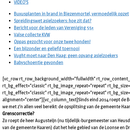
VIDEO’S
Buxusplanten in brand in Biezenmortel, vermoedelijk opzet
Spreidingswet asielzoekers: hoe zit dat?
Bericht voor de leden van Vereniging 55+
Valse collecte KVW
Oppas gezocht voor onze twee honden!
Een bijzonder en geliefd toernooi
Vught moet naar Den Haag: geen opvang asielzoekers
Babyschoentje gevonden
[vc_row rt_row_background_width=”fullwidth” rt_row_content_w
rt_bg_effect=”classic” rt_bg_image_repeat=”repeat” rt_bg_size
rt_bg_effect=”classic” rt_bg_image_repeat=”repeat” rt_bg_size=
alignment=”center”][vc_column_text]Sinds eind 2014 roept de 
we met z’n allen veel bereikt: de opsplitsing van de gemeente Haar
Grenscorrectie?
Zo roept de heer Augusteijn (nu tijdelijk-burgemeester van Heus
van de gemeente Haaren) dat het hele gebied van de Loonse en Dru