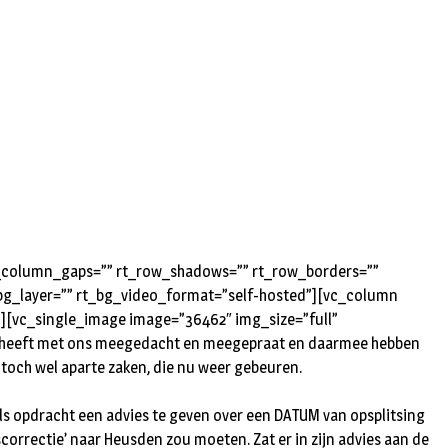
rt_column_gaps=”” rt_row_shadows=”” rt_row_borders=””
t_bg_layer=”” rt_bg_video_format=”self-hosted”][vc_column
”][vc_single_image image=”36462″ img_size=”full”
U heeft met ons meegedacht en meegepraat en daarmee hebben
i toch wel aparte zaken, die nu weer gebeuren.
s opdracht een advies te geven over een DATUM van opsplitsing
correctie’ naar Heusden zou moeten. Zat er in zijn advies aan de