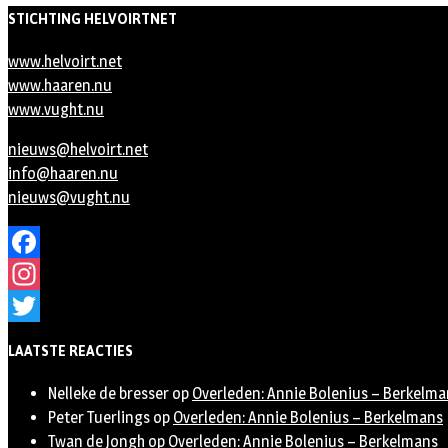
STICHTING HELVOIRTNET
www.helvoirt.net
www.haaren.nu
www.vught.nu
nieuws@helvoirt.net
info@haaren.nu
nieuws@vught.nu
Facebook
Instagram
Twitter
LAATSTE REACTIES
Nelleke de bresser
op
Overleden: Annie Bolenius – Berkelma
Peter Tuerlings
op
Overleden: Annie Bolenius – Berkelmans
Twan de Jongh
op
Overleden: Annie Bolenius – Berkelmans