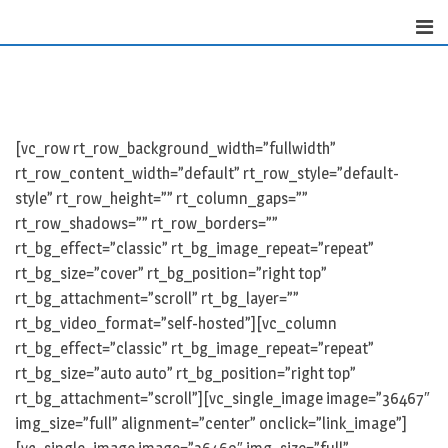
Skip
to
content
[vc_row rt_row_background_width=”fullwidth”
rt_row_content_width=”default” rt_row_style=”default-
style” rt_row_height=”” rt_column_gaps=””
rt_row_shadows=”” rt_row_borders=””
rt_bg_effect=”classic” rt_bg_image_repeat=”repeat”
rt_bg_size=”cover” rt_bg_position=”right top”
rt_bg_attachment=”scroll” rt_bg_layer=””
rt_bg_video_format=”self-hosted”][vc_column
rt_bg_effect=”classic” rt_bg_image_repeat=”repeat”
rt_bg_size=”auto auto” rt_bg_position=”right top”
rt_bg_attachment=”scroll”][vc_single_image image=”36467″
img_size=”full” alignment=”center” onclick=”link_image”]