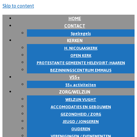
Skip to content
HOME
CONTACT
Spelregels
KERKEN
H. NICOLAASKERK
OPEN KERK
PROTESTANTE GEMEENTE HELEVOIRT-HAAREN
BEZINNINGSCENTRUM EMMAUS
V55+
55+ activiteiten
ZORG/WELZIJN
WELZIJN VUGHT
ACCOMODATIES EN GEBOUWEN
GEZONDHEID / ZORG
JEUGD / JONGEREN
OUDEREN
VERENIGINGEN / EVENEMENTEN