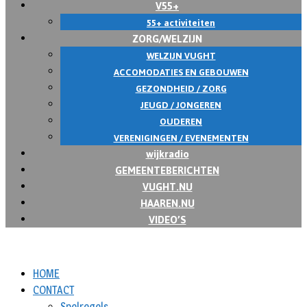
V55+
55+ activiteiten
ZORG/WELZIJN
WELZIJN VUGHT
ACCOMODATIES EN GEBOUWEN
GEZONDHEID / ZORG
JEUGD / JONGEREN
OUDEREN
VERENIGINGEN / EVENEMENTEN
wijkradio
GEMEENTEBERICHTEN
VUGHT.NU
HAAREN.NU
VIDEO’S
HOME
CONTACT
Spelregels