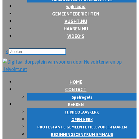
wijkradio
GEMEENTEBERICHTEN
VUGHT.NU
HAAREN.NU
VIDEO’S
x
HOME
CONTACT
Spelregels
KERKEN
H. NICOLAASKERK
OPEN KERK
PROTESTANTE GEMEENTE HELEVOIRT-HAAREN
BEZINNINGSCENTRUM EMMAUS