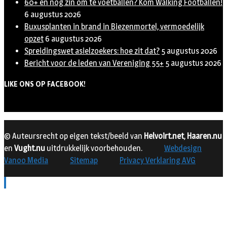
60+ en nog zin om te voetballen? Kom Walking Footballen!
6 augustus 2026
Buxusplanten in brand in Biezenmortel, vermoedelijk
opzet
6 augustus 2026
Spreidingswet asielzoekers: hoe zit dat?
5 augustus 2026
Bericht voor de leden van Vereniging 55+
5 augustus 2026
LIKE ONS OP FACEBOOK!
© Auteursrecht op eigen tekst/beeld van
Helvoirt.net
,
Haaren.nu
en
Vught.nu
uitdrukkelijk voorbehouden.
Webdesign
Vanoo Media
Sitemap
Privacy Verklaring AVG