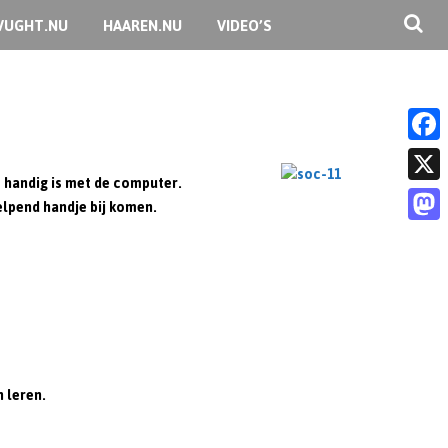
VUGHT.NU
HAAREN.NU
VIDEO’S
F
s handig is met de computer.
a
X
elpend handje bij komen.
c
M
e
a
b
s
o
t
o
o
k
 leren.
d
o