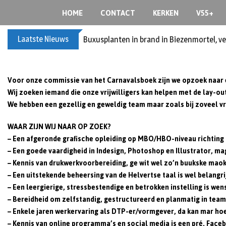
Skip
HOME
CONTACT
KERKEN
V55+
to
content
Laatste Nieuws
Buxusplanten in brand in Biezenmortel, v
Voor onze commissie van het Carnavalsboek zijn we opzoek naar e
Wij zoeken iemand die onze vrijwilligers kan helpen met de lay-ou
We hebben een gezellig en geweldig team maar zoals bij zoveel vri
WAAR ZIJN WIJ NAAR OP ZOEK?
– Een afgeronde grafische opleiding op MBO/HBO-niveau richting 
– Een goede vaardigheid in Indesign, Photoshop en Illustrator, mag
– Kennis van drukwerkvoorbereiding, ge wit wel zo’n buukske maok
– Een uitstekende beheersing van de Helvertse taal is wel belangri
– Een leergierige, stressbestendige en betrokken instelling is wens
– Bereidheid om zelfstandig, gestructureerd en planmatig in teamv
– Enkele jaren werkervaring als DTP-er/vormgever, da kan mar hoe
– Kennis van online programma’s en social media is een pré, Faceb