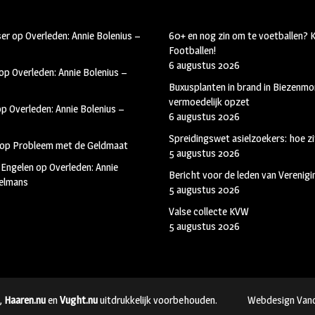
ser
op
Overleden: Annie Bolenius –
60+ en nog zin om te voetballen?
Footballen!
6 augustus 2026
op
Overleden: Annie Bolenius –
Buxusplanten in brand in Biezenmor
vermoedelijk opzet
op
Overleden: Annie Bolenius –
6 augustus 2026
Spreidingswet asielzoekers: hoe zi
op
Probleem met de Geldmaat
5 augustus 2026
 Engelen
op
Overleden: Annie
Bericht voor de leden van Verenig
kelmans
5 augustus 2026
Valse collecte KVW
5 augustus 2026
,
Haaren.nu
en
Vught.nu
uitdrukkelijk voorbehouden.
Webdesign Van