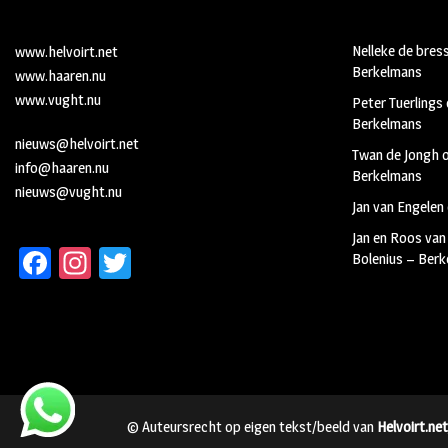
Nelleke de bres
www.helvoirt.net
Berkelmans
www.haaren.nu
www.vught.nu
Peter Tuerlings
Berkelmans
nieuws@helvoirt.net
Twan de Jongh
info@haaren.nu
Berkelmans
nieuws@vught.nu
Jan van Engelen
Jan en Roos van
Fa
In
T
Bolenius – Ber
ce
st
wi
b
ag
tt
oo
ra
er
k
m
© Auteursrecht op eigen tekst/beeld van
Helvoirt.net