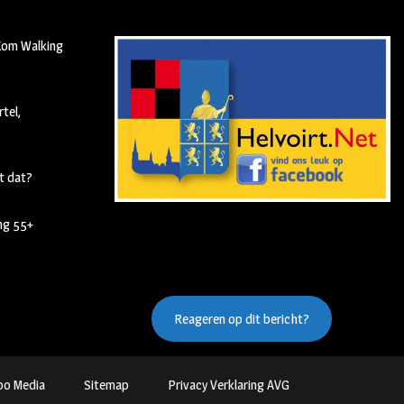
 Kom Walking
tel,
t dat?
ing 55+
Reageren op dit bericht?
oo Media
Sitemap
Privacy Verklaring AVG