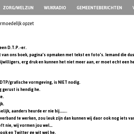
ZORG/WELZIJN
WIJKRADIO
GEMEENTEBERICHTEN
ermoedelijk opzet
en D.T.P.-er.
t van ons boek, pagina’s opmaken met tekst en foto’s. Iemand die du
jwilligers, erg druk en kunnen het niet meer aan, er moet echt een h
DTP/grafische vormgeving, is NIET nodig.
 gerust is hendig he.
e.
jk.
elijk, aanders heurde er nie bij……..
erband te werken, zou leuk zijn dan kunnen wij daor ook nog iets van
ft nie, wij vormen jou wel…
ook en Twitter ge wit wel he.