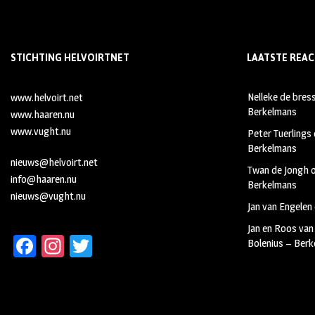
STICHTING HELVOIRTNET
LAATSTE REAC
Nelleke de bres
www.helvoirt.net
Berkelmans
www.haaren.nu
www.vught.nu
Peter Tuerlings
Berkelmans
nieuws@helvoirt.net
Twan de Jongh
info@haaren.nu
Berkelmans
nieuws@vught.nu
Jan van Engelen
Jan en Roos van
Fa
In
T
Bolenius – Ber
ce
st
wi
b
ag
tt
oo
ra
er