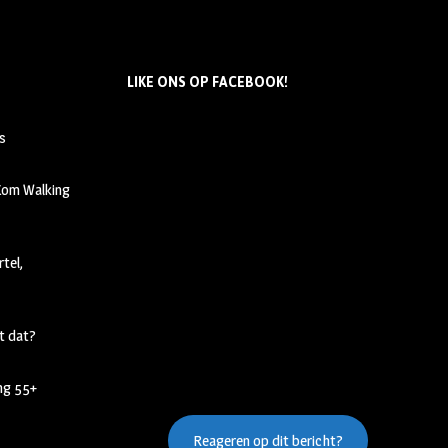
LIKE ONS OP FACEBOOK!
s
 Kom Walking
tel,
t dat?
ing 55+
Reageren op dit bericht?