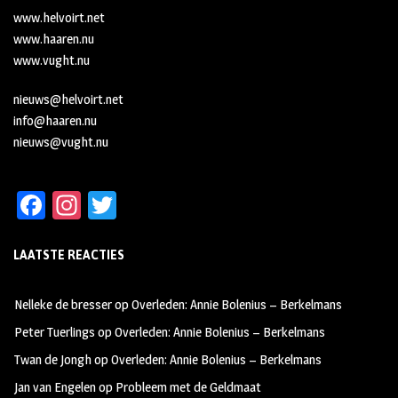
www.helvoirt.net
www.haaren.nu
www.vught.nu
nieuws@helvoirt.net
info@haaren.nu
nieuws@vught.nu
Fa
In
T
ce
st
wi
LAATSTE REACTIES
b
ag
tt
oo
ra
er
Nelleke de bresser
op
Overleden: Annie Bolenius – Berkelmans
k
m
Peter Tuerlings
op
Overleden: Annie Bolenius – Berkelmans
Twan de Jongh
op
Overleden: Annie Bolenius – Berkelmans
Jan van Engelen
op
Probleem met de Geldmaat