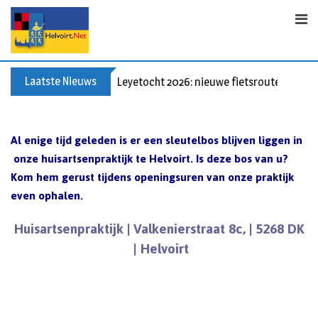
S
k
i
p
t
Laatste Nieuws
Leyetocht 2026: nieuwe fietsroutes
o
c
o
Al enige tijd geleden is er een sleutelbos blijven liggen in
n
onze huisartsenpraktijk te Helvoirt. Is deze bos van u?
t
Kom hem gerust tijdens openingsuren van onze praktijk
e
even ophalen.
n
t
Huisartsenpraktijk | Valkenierstraat 8c, | 5268 DK
| Helvoirt