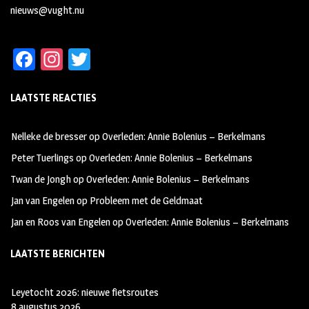
nieuws@vught.nu
Fa
In
T
ce
st
wi
LAATSTE REACTIES
b
ag
tt
oo
ra
er
Nelleke de bresser
op
Overleden: Annie Bolenius – Berkelmans
k
m
Peter Tuerlings
op
Overleden: Annie Bolenius – Berkelmans
Twan de Jongh
op
Overleden: Annie Bolenius – Berkelmans
Jan van Engelen
op
Probleem met de Geldmaat
Jan en Roos van Engelen
op
Overleden: Annie Bolenius – Berkelmans
LAATSTE BERICHTEN
Leyetocht 2026: nieuwe fietsroutes
8 augustus 2026