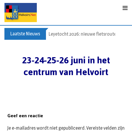
S
k
i
p
t
Laatste Nieuws
Leyetocht 2026: nieuwe fietsroutes
o
c
o
23-24-25-26 juni in het
n
centrum van Helvoirt
t
e
n
t
Geef een reactie
Je e-mailadres wordt niet gepubliceerd.
Vereiste velden zijn