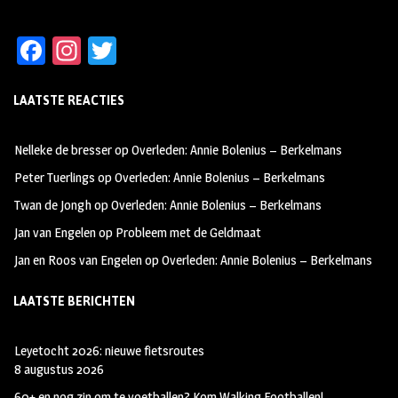
Fa
In
T
ce
st
wi
LAATSTE REACTIES
b
ag
tt
oo
ra
er
Nelleke de bresser
op
Overleden: Annie Bolenius – Berkelmans
k
m
Peter Tuerlings
op
Overleden: Annie Bolenius – Berkelmans
Twan de Jongh
op
Overleden: Annie Bolenius – Berkelmans
Jan van Engelen
op
Probleem met de Geldmaat
Jan en Roos van Engelen
op
Overleden: Annie Bolenius – Berkelmans
LAATSTE BERICHTEN
Leyetocht 2026: nieuwe fietsroutes
8 augustus 2026
60+ en nog zin om te voetballen? Kom Walking Footballen!