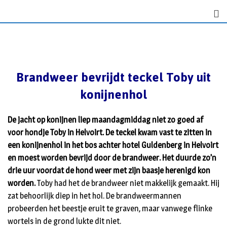
S
k
i
p
t
o
Brandweer bevrijdt teckel Toby uit
c
konijnenhol
o
n
t
De jacht op konijnen liep maandagmiddag niet zo goed af
e
voor hondje Toby in Helvoirt. De teckel kwam vast te zitten in
n
een konijnenhol in het bos achter hotel Guldenberg in Helvoirt
t
en moest worden bevrijd door de brandweer. Het duurde zo’n
drie uur voordat de hond weer met zijn baasje herenigd kon
worden.
Toby had het de brandweer niet makkelijk gemaakt. Hij
zat behoorlijk diep in het hol. De brandweermannen
probeerden het beestje eruit te graven, maar vanwege flinke
wortels in de grond lukte dit niet.