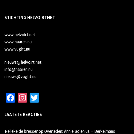
STICHTING HELVOIRTNET
www.helvoirt.net
www.haaren.nu
www.vught.nu
nieuws@helvoirt.net
info@haaren.nu
nieuws@vught.nu
Fa
In
T
ce
st
wi
LAATSTE REACTIES
b
ag
tt
oo
ra
er
Nelleke de bresser
op
Overleden: Annie Bolenius – Berkelmans