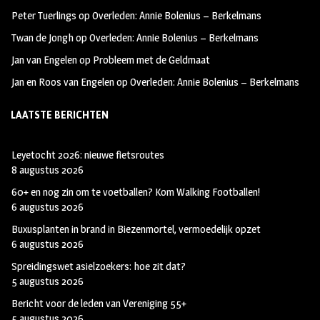
k
m
Peter Tuerlings
op
Overleden: Annie Bolenius – Berkelmans
Twan de Jongh
op
Overleden: Annie Bolenius – Berkelmans
Jan van Engelen
op
Probleem met de Geldmaat
Jan en Roos van Engelen
op
Overleden: Annie Bolenius – Berkelmans
LAATSTE BERICHTEN
Leyetocht 2026: nieuwe fietsroutes
8 augustus 2026
60+ en nog zin om te voetballen? Kom Walking Footballen!
6 augustus 2026
Buxusplanten in brand in Biezenmortel, vermoedelijk opzet
6 augustus 2026
Spreidingswet asielzoekers: hoe zit dat?
5 augustus 2026
Bericht voor de leden van Vereniging 55+
5 augustus 2026