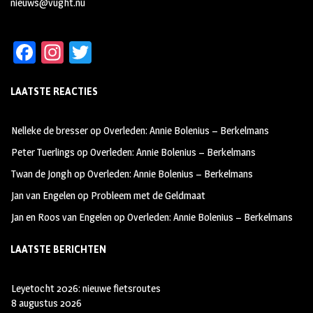
nieuws@vught.nu
Fa
In
T
ce
st
wi
LAATSTE REACTIES
b
ag
tt
oo
ra
er
Nelleke de bresser
op
Overleden: Annie Bolenius – Berkelmans
k
m
Peter Tuerlings
op
Overleden: Annie Bolenius – Berkelmans
Twan de Jongh
op
Overleden: Annie Bolenius – Berkelmans
Jan van Engelen
op
Probleem met de Geldmaat
Jan en Roos van Engelen
op
Overleden: Annie Bolenius – Berkelmans
LAATSTE BERICHTEN
Leyetocht 2026: nieuwe fietsroutes
8 augustus 2026