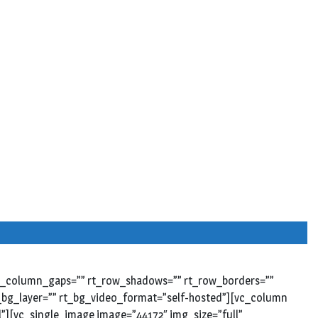
 rt_column_gaps=”” rt_row_shadows=”” rt_row_borders=””
rt_bg_layer=”” rt_bg_video_format=”self-hosted”][vc_column
l”][vc_single_image image=”44172″ img_size=”full”