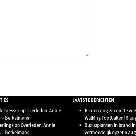
TIES
LAATSTE BERICHTEN
de bresser
op
Overleden: Annie
60+ en nog zin om te vo
s – Berkelmans
Walking Footballen!
6 au
erlings
op
Overleden: Annie
Buxusplanten in brand in
s – Berkelmans
vermoedelijk opzet
6 aug