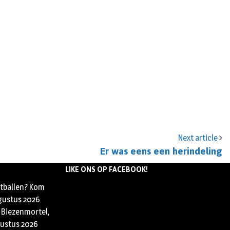
Next article
Er was eens een herindeling
LIKE ONS OP FACEBOOK!
etballen? Kom
gustus 2026
 Biezenmortel,
ustus 2026