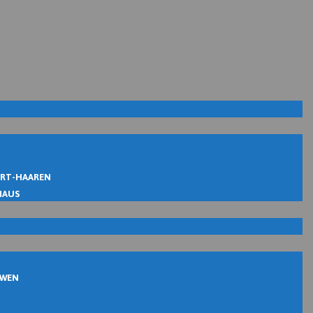
IRT-HAAREN
MAUS
UWEN