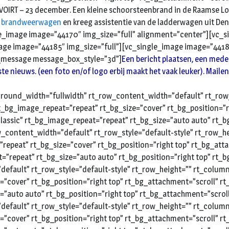
RT – 23 december. Een kleine schoorsteenbrand in de Raamse Loop 
we brandweerwagen
en kreeg assistentie van de ladderwagen uit Den
e_image image=”44170″ img_size=”full” alignment=”center”][vc_si
age image=”44185″ img_size=”full”][vc_single_image image=”4418
c_message message_box_style=”3d”]
Een bericht plaatsen, een mede
atste nieuws. (een foto en/of logo erbij maakt het vaak leuker). Maile
ound_width=”fullwidth” rt_row_content_width=”default” rt_row_
_bg_image_repeat=”repeat” rt_bg_size=”cover” rt_bg_position=”ri
assic” rt_bg_image_repeat=”repeat” rt_bg_size=”auto auto” rt_bg
_content_width=”default” rt_row_style=”default-style” rt_row_
repeat” rt_bg_size=”cover” rt_bg_position=”right top” rt_bg_att
=”repeat” rt_bg_size=”auto auto” rt_bg_position=”right top” rt
efault” rt_row_style=”default-style” rt_row_height=”” rt_colu
e=”cover” rt_bg_position=”right top” rt_bg_attachment=”scroll” 
e=”auto auto” rt_bg_position=”right top” rt_bg_attachment=”scro
efault” rt_row_style=”default-style” rt_row_height=”” rt_colu
e=”cover” rt_bg_position=”right top” rt_bg_attachment=”scroll” 