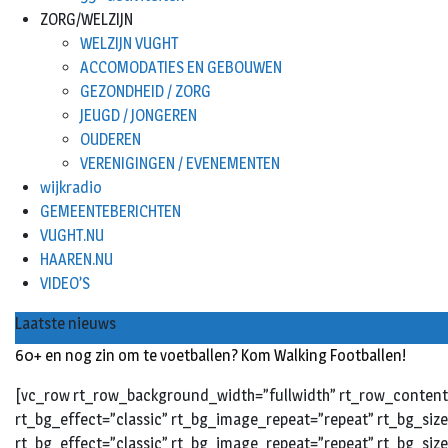
ZORG/WELZIJN
WELZIJN VUGHT
ACCOMODATIES EN GEBOUWEN
GEZONDHEID / ZORG
JEUGD / JONGEREN
OUDEREN
VERENIGINGEN / EVENEMENTEN
wijkradio
GEMEENTEBERICHTEN
VUGHT.NU
HAAREN.NU
VIDEO’S
Laatste nieuws
60+ en nog zin om te voetballen? Kom Walking Footballen!
[vc_row rt_row_background_width=”fullwidth” rt_row_content_
rt_bg_effect=”classic” rt_bg_image_repeat=”repeat” rt_bg_siz
rt_bg_effect=”classic” rt_bg_image_repeat=”repeat” rt_bg_size