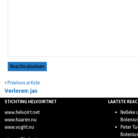
Previous article
Verloren: jas
STICHTING HELVOIRTNET
LAATSTE REAC
www.helvoirt.net
Nelleke 
www.haaren.nu
Boleniu
www.vught.nu
Peter Tu
Boleniu