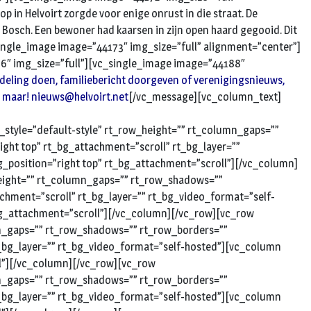
in Helvoirt zorgde voor enige onrust in die straat. De
 Bosch. Een bewoner had kaarsen in zijn open haard gegooid. Dit
ngle_image image=”44173″ img_size=”full” alignment=”center”]
6″ img_size=”full”][vc_single_image image=”44188″
deling doen, familiebericht doorgeven of verenigingsnieuws,
n maar!
nieuws@helvoirt.net
[/vc_message][vc_column_text]
style=”default-style” rt_row_height=”” rt_column_gaps=””
ght top” rt_bg_attachment=”scroll” rt_bg_layer=””
_position=”right top” rt_bg_attachment=”scroll”][/vc_column]
height=”” rt_column_gaps=”” rt_row_shadows=””
achment=”scroll” rt_bg_layer=”” rt_bg_video_format=”self-
_bg_attachment=”scroll”][/vc_column][/vc_row][vc_row
mn_gaps=”” rt_row_shadows=”” rt_row_borders=””
rt_bg_layer=”” rt_bg_video_format=”self-hosted”][vc_column
ll”][/vc_column][/vc_row][vc_row
mn_gaps=”” rt_row_shadows=”” rt_row_borders=””
rt_bg_layer=”” rt_bg_video_format=”self-hosted”][vc_column