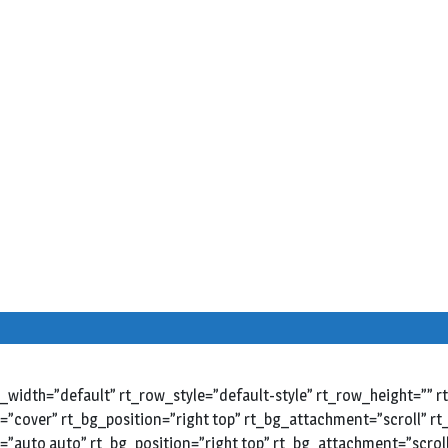
width=”default” rt_row_style=”default-style” rt_row_height=””
e=”cover” rt_bg_position=”right top” rt_bg_attachment=”scroll” 
=”auto auto” rt_bg_position=”right top” rt_bg_attachment=”scrol