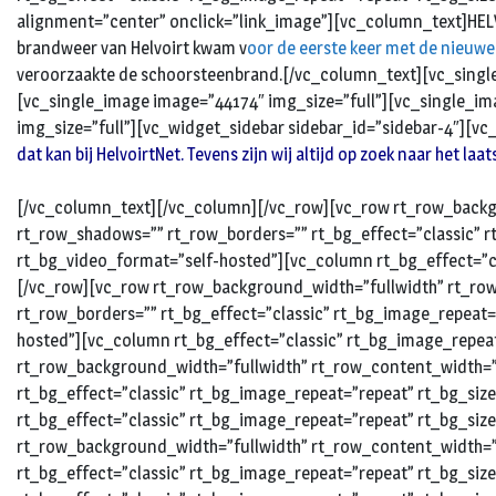
alignment=”center” onclick=”link_image”][vc_column_text]HELVOI
brandweer van Helvoirt kwam v
oor de eerste keer met de nieu
veroorzaakte de schoorsteenbrand.[/vc_column_text][vc_singl
[vc_single_image image=”44174″ img_size=”full”][vc_single_im
img_size=”full”][vc_widget_sidebar sidebar_id=”sidebar-4″][v
dat kan bij HelvoirtNet. Tevens zijn wij altijd op zoek naar het la
[/vc_column_text][/vc_column][/vc_row][vc_row rt_row_backgr
rt_row_shadows=”” rt_row_borders=”” rt_bg_effect=”classic” rt
rt_bg_video_format=”self-hosted”][vc_column rt_bg_effect=”cl
[/vc_row][vc_row rt_row_background_width=”fullwidth” rt_row
rt_row_borders=”” rt_bg_effect=”classic” rt_bg_image_repeat=”
hosted”][vc_column rt_bg_effect=”classic” rt_bg_image_repeat
rt_row_background_width=”fullwidth” rt_row_content_width=”d
rt_bg_effect=”classic” rt_bg_image_repeat=”repeat” rt_bg_siz
rt_bg_effect=”classic” rt_bg_image_repeat=”repeat” rt_bg_siz
rt_row_background_width=”fullwidth” rt_row_content_width=”d
rt_bg_effect=”classic” rt_bg_image_repeat=”repeat” rt_bg_siz