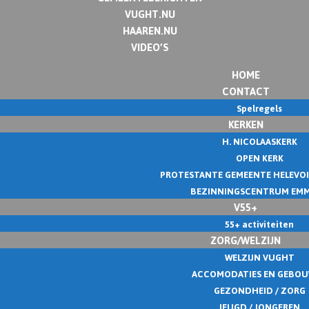
VUGHT.NU
HAAREN.NU
VIDEO’S
HOME
CONTACT
Spelregels
KERKEN
H. NICOLAASKERK
OPEN KERK
PROTESTANTE GEMEENTE HELEVO
BEZINNINGSCENTRUM EM
V55+
55+ activiteiten
ZORG/WELZIJN
WELZIJN VUGHT
ACCOMODATIES EN GEBO
GEZONDHEID / ZORG
JEUGD / JONGEREN