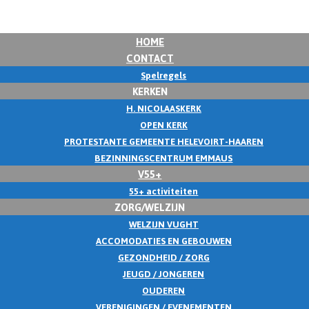
HOME
CONTACT
Spelregels
KERKEN
H. NICOLAASKERK
OPEN KERK
PROTESTANTE GEMEENTE HELEVOIRT-HAAREN
BEZINNINGSCENTRUM EMMAUS
V55+
55+ activiteiten
ZORG/WELZIJN
WELZIJN VUGHT
ACCOMODATIES EN GEBOUWEN
GEZONDHEID / ZORG
JEUGD / JONGEREN
OUDEREN
VERENIGINGEN / EVENEMENTEN