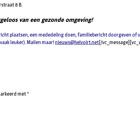
rstraat 8 B.
orgeloos van een gezonde omgeving!
icht plaatsen, een mededeling doen, familiebericht doorgeven of ver
 vaak leuker). Mailen maar!
nieuws@helvoirt.net
[/vc_message][vc_w
emarkeerd met
*