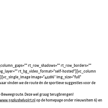
rt_column_gaps=”” rt_row_shadows=”” rt_row_borders=””
t_bg_layer=”” rt_bg_video_format=”self-hosted”][vc_column
”][vc_single_image image=”42286″ img_size=”full”
waar vinden we de route én de sportieve suggesties voor de
an de Beweegroute. Deze wel graag terugbrengen!
www.55plushelvoirt.nl
op de homepage onder nieuwsitem 6) en