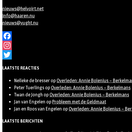
nieuws@helvoirt.net
info@haaren.nu
nieuws@vught.nu
Facebook
Instagram
Twitter
LAATSTE REACTIES
Nelleke de bresser
op
Overleden: Annie Bolenius – Berkelma
Peter Tuerlings
op
Overleden: Annie Bolenius – Berkelmans
Twan de Jongh
op
Overleden: Annie Bolenius – Berkelmans
Jan van Engelen
op
Probleem met de Geldmaat
Jan en Roos van Engelen
op
Overleden: Annie Bolenius – Be
LAATSTE BERICHTEN