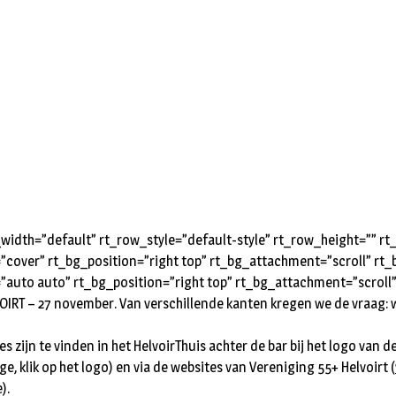
idth=”default” rt_row_style=”default-style” rt_row_height=”” 
=”cover” rt_bg_position=”right top” rt_bg_attachment=”scroll” r
”auto auto” rt_bg_position=”right top” rt_bg_attachment=”scroll
OIRT – 27 november. Van verschillende kanten kregen we de vraag: 
utes zijn te vinden in het HelvoirThuis achter de bar bij het logo v
e, klik op het logo) en via de websites van Vereniging 55+ Helvoirt (
).