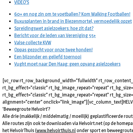
VIDEO’S
60+ en nog zin om te voetballen? Kom Walking Footballen!
Buxusplanten in brand in Biezenmortel, vermoedelijk opzet
Spreidingswet asielzoekers: hoe zit dat?
Bericht voor de leden van Vereniging 55+
Valse collecte KVW
Oppas gezocht voor onze twee honden!
Een bijzonder en geliefd toernooi
Vught moet naar Den Haag: geen opvang asielzoekers
[vc_row rt_row_background_width=”fullwidth” rt_row_content_w
rt_bg_effect=”classic” rt_bg_image_repeat=”repeat” rt_bg_size
rt_bg_effect=”classic” rt_bg_image_repeat=”repeat” rt_bg_size=
alignment=”center” onclick=”link_image”][vc_column_text]
HELV
‘Beweegroute Helvoirt’?
Alle drie (makkelijk / middelmatig / moeilijk) geplastificeerde ro
Alle routes zijn ook te downloaden via Helvoirt.net (op de homepag
het HelvoirThuis (
www.helvoirthuis.nl
onder sport en beweegroute