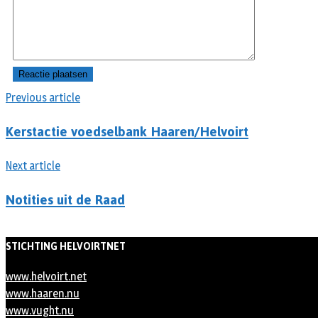
Previous article
Kerstactie voedselbank Haaren/Helvoirt
Next article
Notities uit de Raad
STICHTING HELVOIRTNET
www.helvoirt.net
www.haaren.nu
www.vught.nu