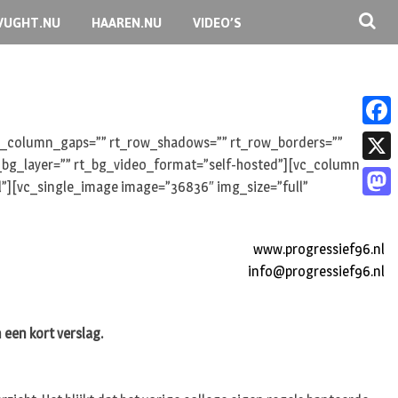
VUGHT.NU
HAAREN.NU
VIDEO’S
F
 rt_column_gaps=”” rt_row_shadows=”” rt_row_borders=””
rt_bg_layer=”” rt_bg_video_format=”self-hosted”][vc_column
a
X
l”][vc_single_image image=”36836″ img_size=”full”
c
M
e
a
www.progressief96.nl
b
s
info@progressief96.nl
o
t
o
o
 een kort verslag.
k
d
o