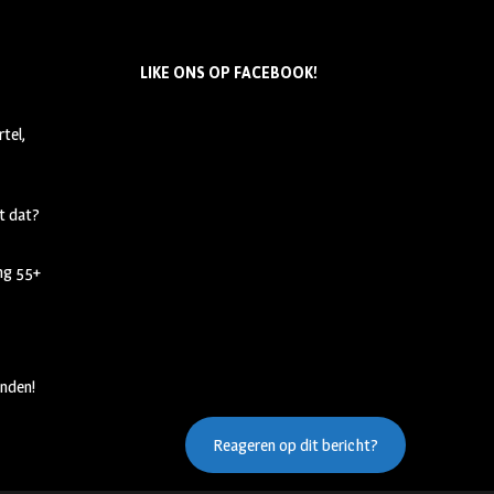
LIKE ONS OP FACEBOOK!
tel,
t dat?
ing 55+
nden!
Reageren op dit bericht?