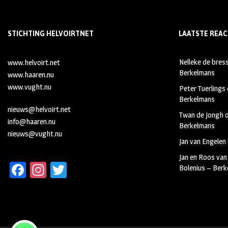
STICHTING HELVOIRTNET
LAATSTE REAC
Nelleke de bres
www.helvoirt.net
Berkelmans
www.haaren.nu
www.vught.nu
Peter Tuerlings
Berkelmans
nieuws@helvoirt.net
Twan de Jongh
info@haaren.nu
Berkelmans
nieuws@vught.nu
Jan van Engelen
Jan en Roos van
Fa
In
T
Bolenius – Ber
ce
st
wi
b
ag
tt
oo
ra
er