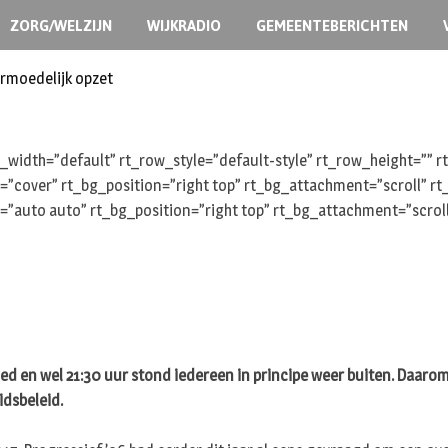
ZORG/WELZIJN
WIJKRADIO
GEMEENTEBERICHTEN
ermoedelijk opzet
width=”default” rt_row_style=”default-style” rt_row_height=””
e=”cover” rt_bg_position=”right top” rt_bg_attachment=”scroll” 
=”auto auto” rt_bg_position=”right top” rt_bg_attachment=”scrol
ed en wel 21:30 uur stond iedereen in principe weer buiten. Daarom
idsbeleid.