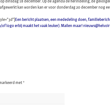
wel op dinsdag 18 december. Op de agenda de herindeling, de gevolg
niet afgewerkt kan worden kan er voor donderdag 20 december nog 
yle=”3d”]
Een bericht plaatsen, een mededeling doen, familieberich
en/of logo erbij maakt het vaak leuker). Mailen maar!
nieuws@helvoir
gemarkeerd met
*