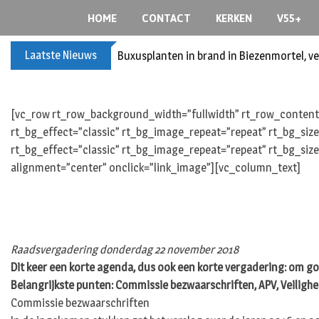
S
HOME
CONTACT
KERKEN
V55+
k
i
Laatste Nieuws
Buxusplanten in brand in Biezenmortel, v
p
t
o
c
[vc_row rt_row_background_width=”fullwidth” rt_row_content_
o
rt_bg_effect=”classic” rt_bg_image_repeat=”repeat” rt_bg_siz
n
rt_bg_effect=”classic” rt_bg_image_repeat=”repeat” rt_bg_size
t
alignment=”center” onclick=”link_image”][vc_column_text]
e
n
t
Raadsvergadering donderdag 22 november 2018
Dit keer een korte agenda, dus ook een korte vergadering: om go
Belangrijkste punten: Commissie bezwaarschriften, APV, Veilighe
Commissie bezwaarschriften