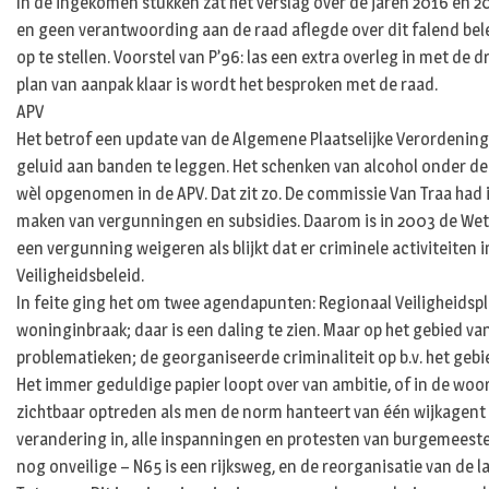
In de ingekomen stukken zat het verslag over de jaren 2016 en 201
en geen verantwoording aan de raad aflegde over dit falend bel
op te stellen. Voorstel van P’96: las een extra overleg in met d
plan van aanpak klaar is wordt het besproken met de raad.
APV
Het betrof een update van de Algemene Plaatselijke Verordening:
geluid aan banden te leggen. Het schenken van alcohol onder de 
wèl opgenomen in de APV. Dat zit zo. De commissie Van Traa had i
maken van vergunningen en subsidies. Daarom is in 2003 de Wet 
een vergunning weigeren als blijkt dat er criminele activiteiten i
Veiligheidsbeleid.
In feite ging het om twee agendapunten: Regionaal Veiligheidsplan
woninginbraak; daar is een daling te zien. Maar op het gebied v
problematieken; de georganiseerde criminaliteit op b.v. het geb
Het immer geduldige papier loopt over van ambitie, of in de woo
zichtbaar optreden als men de norm hanteert van één wijkagent
verandering in, alle inspanningen en protesten van burgemeesters
nog onveilige – N65 is een rijksweg, en de reorganisatie van de la