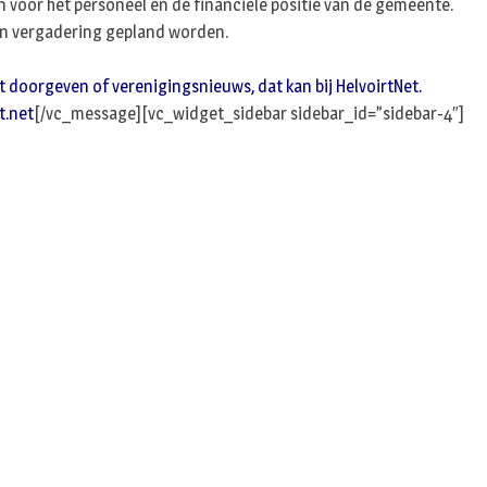
en voor het personeel en de financiële positie van de gemeente.
een vergadering gepland worden.
t doorgeven of verenigingsnieuws, dat kan bij HelvoirtNet.
t.net
[/vc_message][vc_widget_sidebar sidebar_id=”sidebar-4″]