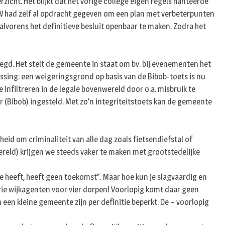
zicht. Het blijkt dat het vorige college eigen regels hanteerde
n
B&W had zelf al opdracht gegeven om een plan met verbeterpunten
alvorens het definitieve besluit openbaar te maken. Zodra het
egd. Het stelt de gemeente in staat om bv. bij evenementen het
ssing: een weigeringsgrond op basis van de Bibob-toets is nu
infiltreren in de legale bovenwereld door o.a. misbruik te
(Bibob) ingesteld. Met zo’n integriteitstoets kan de gemeente
eid om criminaliteit van alle dag zoals fietsendiefstal of
ereld) krijgen we steeds vaker te maken met grootstedelijke
e heeft, heeft geen toekomst”. Maar hoe kun je slagvaardig en
ie wijkagenten voor vier dorpen! Voorlopig komt daar geen
een kleine gemeente zijn per definitie beperkt. De – voorlopig