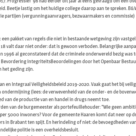
7. Progressief ’96 had eerder dit jaar al eens gevraagd om een over
eid. Beetje lastig om het huidige college daarop aan te spreken. 
e drie partijen (vergunningaanvragers, bezwaarmakers en commissie) 
 een pakket van regels die niet in bestaande wetgeving zijn vastgel
18 valt daar niet onder: dat is gewoon verboden. Belangrijke aanpa
n 1996 al geconstateerd dat de criminele onderwereld bezig was te 
Bevordering IntegriteitsBeoordelingen door het Openbaar Bestuur 
n het geding zijn.
 en Integraal Veiligheidsbeleid 2019-2020. Vaak gaat het bij veiligh
an ondermijning (lees: de verwevenheid van de onder- en de bovenw
ied van de productie van en handel in drugs neemt toe.
rden van de burgemeester als portefeuillehouder: “Wie geen ambiti
 per 5000 inwoners? Voor de gemeente Haaren komt dat neer op dr
 in Brabant ten spijt. En herindeling of niet: de bevoegdheden van 
ndelijke politie is een overheidsbesluit.