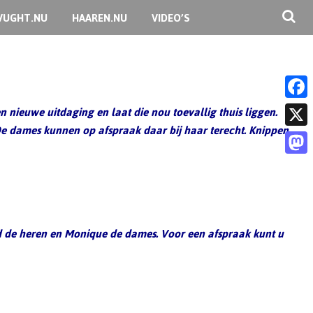
VUGHT.NU
HAAREN.NU
VIDEO’S
 nieuwe uitdaging en laat die nou toevallig thuis liggen.
F
e dames kunnen op afspraak daar bij haar terecht. Knippen,
a
X
c
M
e
a
b
s
o
 de heren en Monique de dames. Voor een afspraak kunt u
t
o
o
k
d
o