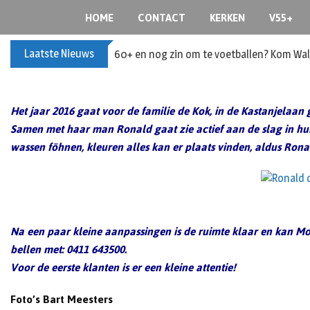
Skip
HOME
CONTACT
KERKEN
V55+
to
content
Laatste Nieuws
Buxusplanten in brand in Biezenmortel, v
Het jaar 2016 gaat voor de familie de Kok, in de Kastanjelaan 
Samen met haar man Ronald gaat zie actief aan de slag in hu
wassen föhnen, kleuren alles kan er plaats vinden, aldus Ronal
Na een paar kleine aanpassingen is de ruimte klaar en kan 
bellen met:
0411 643500.
Voor de eerste klanten is er een kleine attentie!
Foto’s Bart Meesters