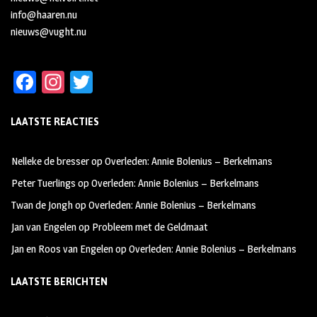
info@haaren.nu
nieuws@vught.nu
Fa
In
T
ce
st
wi
LAATSTE REACTIES
b
ag
tt
oo
ra
er
Nelleke de bresser
op
Overleden: Annie Bolenius – Berkelmans
k
m
Peter Tuerlings
op
Overleden: Annie Bolenius – Berkelmans
Twan de Jongh
op
Overleden: Annie Bolenius – Berkelmans
Jan van Engelen
op
Probleem met de Geldmaat
Jan en Roos van Engelen
op
Overleden: Annie Bolenius – Berkelmans
LAATSTE BERICHTEN