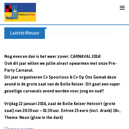
S
k
i
p
t
Laatste Nieuws
60+ en nog zin om te voetballen? Kom Wal
o
c
o
Nog even en dan is het weer zover; CARNAVAL 2016!
n
Ook dit jaar willen we jullie alvast opwarmen met onze Pre-
t
Party Carnaval.
e
Dit jaar organiseren Cv Spoorloos & Cv Op Ons Gemak deze
n
avond in de grote zaal van de Bolle Keizer. Dit gaat een super
t
gezellige carnavals avond worden voor jong en oud!!
Vrijdag 22 januari 2016,
zaal de Bolle Keizer Helvoirt (grote
zaal) van 20:30 uur – 01:30 uur. Entree 25 euro (incl. drank) 18+,
Thema: Neon (glow in the dark)