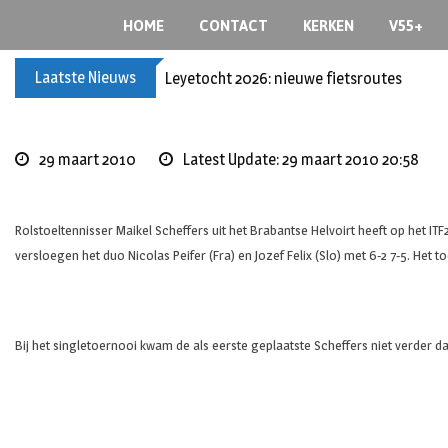
Skip
HOME
CONTACT
KERKEN
V55+
to
content
Laatste Nieuws
Leyetocht 2026: nieuwe fietsroutes
29 maart 2010
Latest Update: 29 maart 2010 20:58
Rolstoeltennisser Maikel Scheffers uit het Brabantse Helvoirt heeft op het IT
versloegen het duo Nicolas Peifer (Fra) en Jozef Felix (Slo) met 6-2 7-5. Het 
Bij het singletoernooi kwam de als eerste geplaatste Scheffers niet verder dan