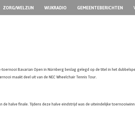
ZORG/WELZIJN
WIJKRADIO
GEMEENTEBERICHTEN
F2-toernooi Bavarian Open in Nürnberg beslag gelegd op de titel in het dubbelspe
toernooi maakt deel uit van de NEC Wheelchair Tennis Tour.
 de halve finale. Tijdens deze halve eindstrijd was de uiteindelijke toernooiwinn