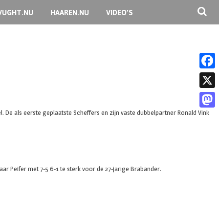
VUGHT.NU
HAAREN.NU
VIDEO’S
F
a
X
c
l. De als eerste geplaatste Scheffers en zijn vaste dubbelpartner Ronald Vink
M
e
a
b
s
o
t
aar Peifer met 7-5 6-1 te sterk voor de 27-jarige Brabander.
o
o
k
d
o