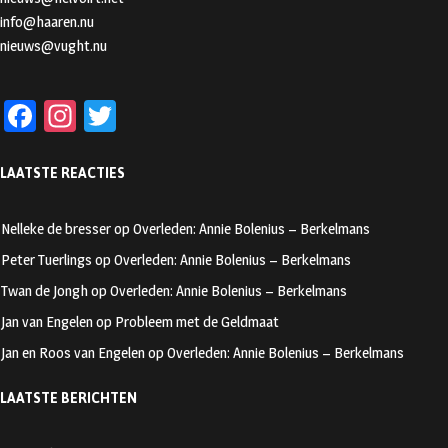
info@haaren.nu
nieuws@vught.nu
Fa
In
T
ce
st
wi
LAATSTE REACTIES
b
ag
tt
oo
ra
er
Nelleke de bresser
op
Overleden: Annie Bolenius – Berkelmans
k
m
Peter Tuerlings
op
Overleden: Annie Bolenius – Berkelmans
Twan de Jongh
op
Overleden: Annie Bolenius – Berkelmans
Jan van Engelen
op
Probleem met de Geldmaat
Jan en Roos van Engelen
op
Overleden: Annie Bolenius – Berkelmans
LAATSTE BERICHTEN