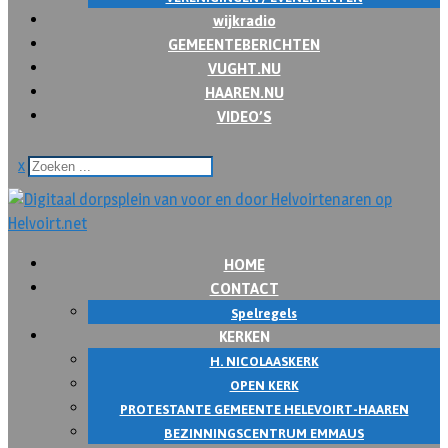
wijkradio
GEMEENTEBERICHTEN
VUGHT.NU
HAAREN.NU
VIDEO’S
x
HOME
CONTACT
Spelregels
KERKEN
H. NICOLAASKERK
OPEN KERK
PROTESTANTE GEMEENTE HELEVOIRT-HAAREN
BEZINNINGSCENTRUM EMMAUS