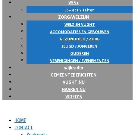
V55+
55+ activiteiten
ZORG/WELZIJN
WELZIJN VUGHT
ACCOMODATIES EN GEBOUWEN
GEZONDHEID / ZORG
JEUGD / JONGEREN
OUDEREN
VERENIGINGEN / EVENEMENTEN
wijkradio
GEMEENTEBERICHTEN
VUGHT.NU
HAAREN.NU
VIDEO’S
HOME
CONTACT
Spelregels