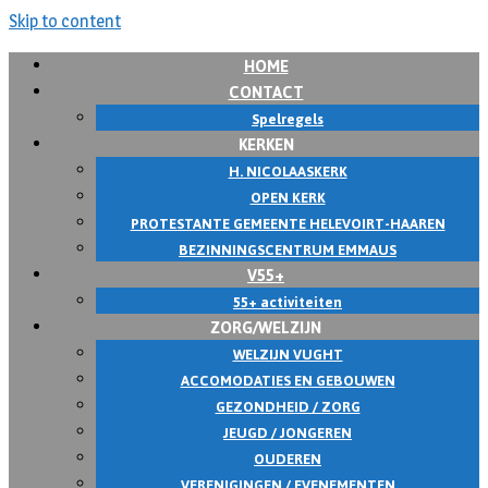
Skip to content
HOME
CONTACT
Spelregels
KERKEN
H. NICOLAASKERK
OPEN KERK
PROTESTANTE GEMEENTE HELEVOIRT-HAAREN
BEZINNINGSCENTRUM EMMAUS
V55+
55+ activiteiten
ZORG/WELZIJN
WELZIJN VUGHT
ACCOMODATIES EN GEBOUWEN
GEZONDHEID / ZORG
JEUGD / JONGEREN
OUDEREN
VERENIGINGEN / EVENEMENTEN