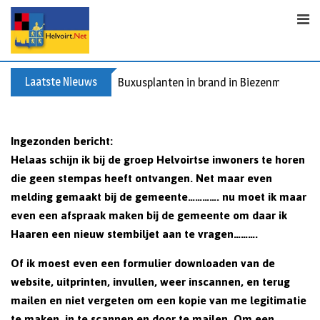
S
k
i
p
t
Laatste Nieuws
Buxusplanten in brand in Biezenmortel, v
o
c
o
Ingezonden bericht:
n
Helaas schijn ik bij de groep Helvoirtse inwoners te horen
t
die geen stempas heeft ontvangen. Net maar even
e
melding gemaakt bij de gemeente…………. nu moet ik maar
n
even een afspraak maken bij de gemeente om daar ik
t
Haaren een nieuw stembiljet aan te vragen……….
Of ik moest even een formulier downloaden van de
website, uitprinten, invullen, weer inscannen, en terug
mailen en niet vergeten om een kopie van me legitimatie
te maken, in te scannen en door te mailen. Om een