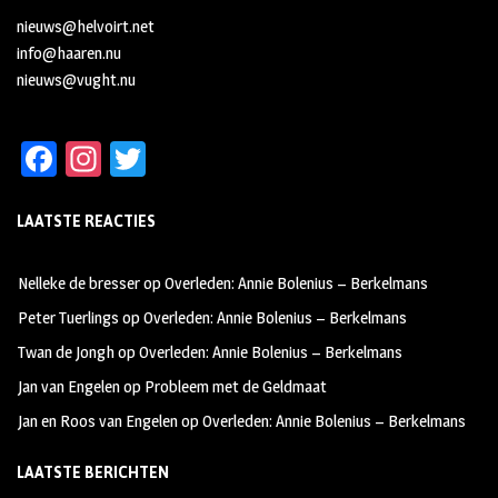
nieuws@helvoirt.net
info@haaren.nu
nieuws@vught.nu
Fa
In
T
ce
st
wi
LAATSTE REACTIES
b
ag
tt
oo
ra
er
Nelleke de bresser
op
Overleden: Annie Bolenius – Berkelmans
k
m
Peter Tuerlings
op
Overleden: Annie Bolenius – Berkelmans
Twan de Jongh
op
Overleden: Annie Bolenius – Berkelmans
Jan van Engelen
op
Probleem met de Geldmaat
Jan en Roos van Engelen
op
Overleden: Annie Bolenius – Berkelmans
LAATSTE BERICHTEN