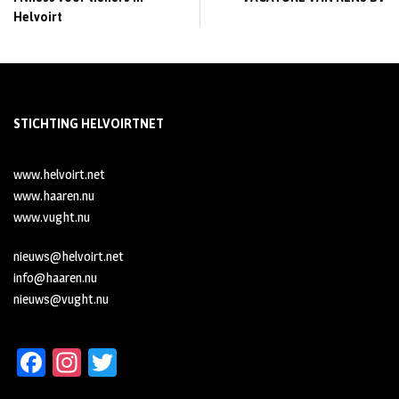
Helvoirt
STICHTING HELVOIRTNET
www.helvoirt.net
www.haaren.nu
www.vught.nu
nieuws@helvoirt.net
info@haaren.nu
nieuws@vught.nu
Fa
In
T
ce
st
wi