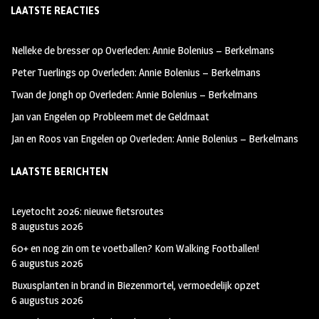
LAATSTE REACTIES
b
ag
tt
oo
ra
er
Nelleke de bresser
op
Overleden: Annie Bolenius – Berkelmans
k
m
Peter Tuerlings
op
Overleden: Annie Bolenius – Berkelmans
Twan de Jongh
op
Overleden: Annie Bolenius – Berkelmans
Jan van Engelen
op
Probleem met de Geldmaat
Jan en Roos van Engelen
op
Overleden: Annie Bolenius – Berkelmans
LAATSTE BERICHTEN
Leyetocht 2026: nieuwe fietsroutes
8 augustus 2026
60+ en nog zin om te voetballen? Kom Walking Footballen!
6 augustus 2026
Buxusplanten in brand in Biezenmortel, vermoedelijk opzet
6 augustus 2026