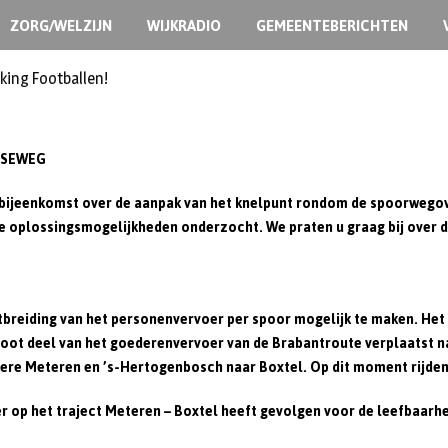
ZORG/WELZIJN
WIJKRADIO
GEMEENTEBERICHTEN
king Footballen!
LSEWEG
ijeenkomst over de aanpak van het knelpunt rondom de spoorwegove
 oplossingsmogelijkheden onderzocht. We praten u graag bij over de
reiding van het personenvervoer per spoor mogelijk te maken. Het 
oot deel van het goederenvervoer van de Brabantroute verplaatst na
dere Meteren en ’s-Hertogenbosch naar Boxtel. Op dit moment rijden
 op het traject Meteren – Boxtel heeft gevolgen voor de leefbaa