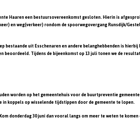
ente Haaren een bestuursovereenkomst gesloten. Hierin is afgespro
rkeer) en weg(verkeer) rondom de spoorwegovergang Runsdijk/Gestel
 bestaande uit Esschenaren en andere belanghebbenden is hierbij be
beoordeeld. Tijdens de bijeenkomst op 13 juli tonen we de resultate
uden worden op het gemeentehuis voor de buurtpreventie gemeente Ha
 in koppels op wisselende tijdstippen door de gemeente te lopen.
 Kom donderdag 30 juni dan vooral langs om meer te weten te komen ov