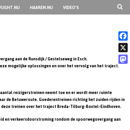
VUGHT.NU
HAAREN.NU
VIDEO’S
F
a
X
rgang aan de Runsdijk / Gestelseweg in Esch.
c
ze mogelijke oplossingen en over het vervolg van het traject.
M
e
a
b
s
aantal reizigerstreinen neemt toe en er wordt meer ruimte
o
t
ar de Betuweroute. Goederentreinen richting het zuiden rijden in
o
 deze treinen over het traject Breda-Tilburg-Boxtel-Eindhoven.
o
k
d
rheid en verkeersdoorstroming rondom de spoorwegovergang aan
o