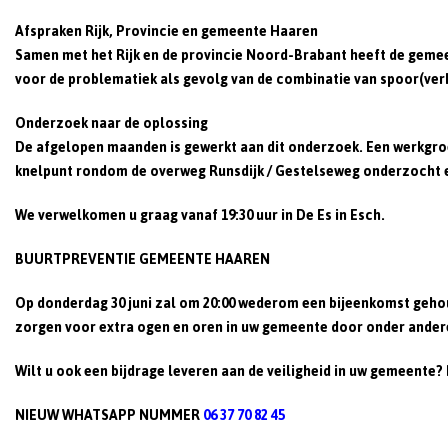
Afspraken Rijk, Provincie en gemeente Haaren
Samen met het Rijk en de provincie Noord-Brabant heeft de geme
voor de problematiek als gevolg van de combinatie van spoor(ve
Onderzoek naar de oplossing
De afgelopen maanden is gewerkt aan dit onderzoek. Een werkgroep
knelpunt rondom de overweg Runsdijk / Gestelseweg onderzocht en 
We verwelkomen u graag vanaf 19:30 uur in De Es in Esch.
BUURTPREVENTIE GEMEENTE HAAREN
Op donderdag 30 juni zal om 20:00 wederom een bijeenkomst geho
zorgen voor extra ogen en oren in uw gemeente door onder andere
Wilt u ook een bijdrage leveren aan de veiligheid in uw gemeente?
NIEUW WHATSAPP NUMMER
06 37 70 82 45