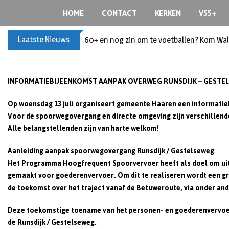
Skip
HOME
CONTACT
KERKEN
V55+
to
content
Laatste Nieuws
60+ en nog zin om te voetballen? Kom Wal
INFORMATIEBIJEENKOMST AANPAK OVERWEG RUNSDIJK – GESTE
Op
woensdag 13 juli
organiseert gemeente Haaren een informatieb
Voor de spoorwegovergang en directe omgeving zijn verschillende
Alle belangstellenden zijn van harte welkom!
Aanleiding aanpak spoorwegovergang Runsdijk / Gestelseweg
Het Programma Hoogfrequent Spoorvervoer heeft als doel om uitb
gemaakt voor goederenvervoer. Om dit te realiseren wordt een gr
de toekomst over het traject vanaf de Betuweroute, via onder an
Deze toekomstige toename van het personen- en goederenvervoer
de Runsdijk / Gestelseweg.