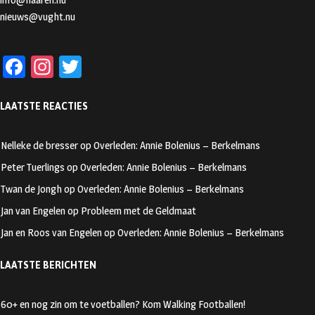
nieuws@vught.nu
Fa
In
T
ce
st
wi
LAATSTE REACTIES
b
ag
tt
oo
ra
er
Nelleke de bresser
op
Overleden: Annie Bolenius – Berkelmans
k
m
Peter Tuerlings
op
Overleden: Annie Bolenius – Berkelmans
Twan de Jongh
op
Overleden: Annie Bolenius – Berkelmans
Jan van Engelen
op
Probleem met de Geldmaat
Jan en Roos van Engelen
op
Overleden: Annie Bolenius – Berkelmans
LAATSTE BERICHTEN
60+ en nog zin om te voetballen? Kom Walking Footballen!