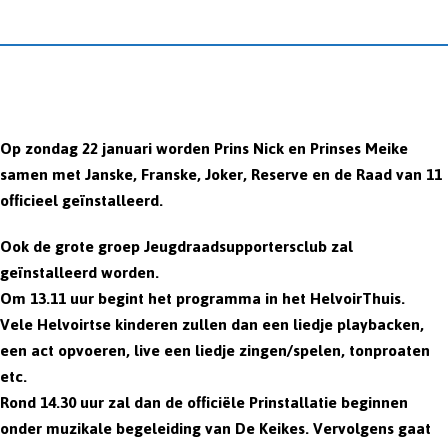
Skip
to
content
Op zondag 22 januari worden Prins Nick en Prinses Meike
samen met Janske, Franske, Joker, Reserve en de Raad van 11
officieel geïnstalleerd.
Ook de grote groep Jeugdraadsupportersclub zal
geïnstalleerd worden.
Om
13.11 uur
begint het programma in het HelvoirThuis.
Vele Helvoirtse kinderen zullen dan een liedje playbacken,
een act opvoeren, live een liedje zingen/spelen, tonproaten
etc.
Rond
14.30 uur
zal dan de officiële Prinstallatie beginnen
onder muzikale begeleiding van De Keikes. Vervolgens gaat