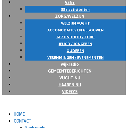
V55+
55+ activiteiten
ZORG/WELZIJN
WELZIJN VUGHT
ACCOMODATIES EN GEBOUWEN
GEZONDHEID / ZORG
JEUGD / JONGEREN
OUDEREN
VERENIGINGEN / EVENEMENTEN
wijkradio
GEMEENTEBERICHTEN
VUGHT.NU
HAAREN.NU
VIDEO’S
HOME
CONTACT
Spelregels