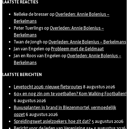
LAATSTE REACTIES
Nelleke de bresser
op
Overleden: Annie Bolenius –
Berkelmans
Peter Tuerlings
op
Overleden: Annie Bolenius –
Berkelmans
Twan de Jongh
op
Overleden: Annie Bolenius – Berkelmans
Jan van Engelen
op
Probleem met de Geldmaat
Jan en Roos van Engelen
op
Overleden: Annie Bolenius –
Berkelmans
LAATSTE BERICHTEN
Leyetocht 2026: nieuwe fietsroutes
8 augustus 2026
60+ en nog zin om te voetballen? Kom Walking Footballen!
6 augustus 2026
Buxusplanten in brand in Biezenmortel, vermoedelijk
opzet
6 augustus 2026
Spreidingswet asielzoekers: hoe zit dat?
5 augustus 2026
Bericht voor de leden van Vereniging 55+
5 augustus 2026