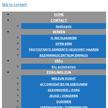
Skip to content
HOME
CONTACT
Spelregels
KERKEN
H. NICOLAASKERK
OPEN KERK
PROTESTANTE GEMEENTE HELEVOIRT-HAAREN
BEZINNINGSCENTRUM EMMAUS
V55+
55+ activiteiten
ZORG/WELZIJN
WELZIJN VUGHT
ACCOMODATIES EN GEBOUWEN
GEZONDHEID / ZORG
JEUGD / JONGEREN
OUDEREN
VERENIGINGEN / EVENEMENTEN