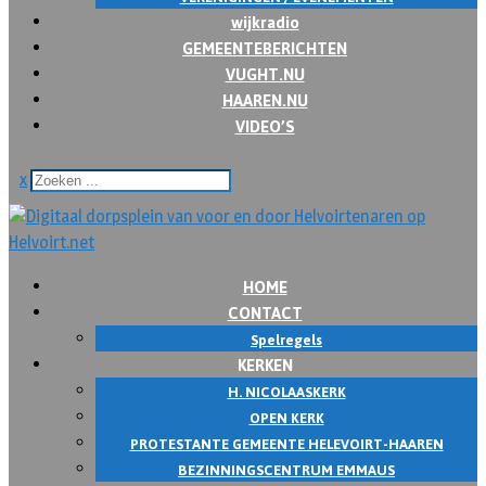
wijkradio
GEMEENTEBERICHTEN
VUGHT.NU
HAAREN.NU
VIDEO’S
x
HOME
CONTACT
Spelregels
KERKEN
H. NICOLAASKERK
OPEN KERK
PROTESTANTE GEMEENTE HELEVOIRT-HAAREN
BEZINNINGSCENTRUM EMMAUS