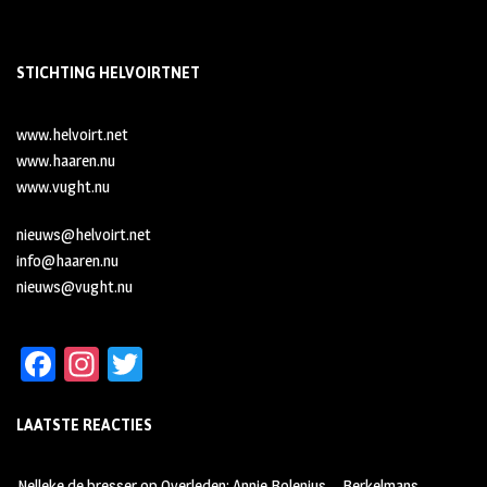
STICHTING HELVOIRTNET
www.helvoirt.net
www.haaren.nu
www.vught.nu
nieuws@helvoirt.net
info@haaren.nu
nieuws@vught.nu
Fa
In
T
ce
st
wi
LAATSTE REACTIES
b
ag
tt
oo
ra
er
Nelleke de bresser
op
Overleden: Annie Bolenius – Berkelmans