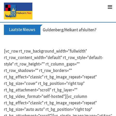
Skip
to
content
Laatste Nieuws
Leyetocht 2026: nieuwe fietsroutes
[vc_row rt_row_background_width=”fullwidth”
rt_row_content_width=”default” rt_row_style=”default-
style” rt_row_height=”” rt_column_gaps=””
rt_row_shadows=”” rt_row_borders=””
rt_bg_effect=”classic” rt_bg_image_repeat=”repeat”
rt_bg_size=”cover” rt_bg_position=”right top”
rt_bg_attachment=”scroll” rt_bg_layer=””
rt_bg_video_format=”self-hosted”][vc_column
rt_bg_effect=”classic” rt_bg_image_repeat=”repeat”
rt_bg_size=”auto auto” rt_bg_position=”right top”
rt_bg_attachment=”scroll”][vc_single_image image=”36809″