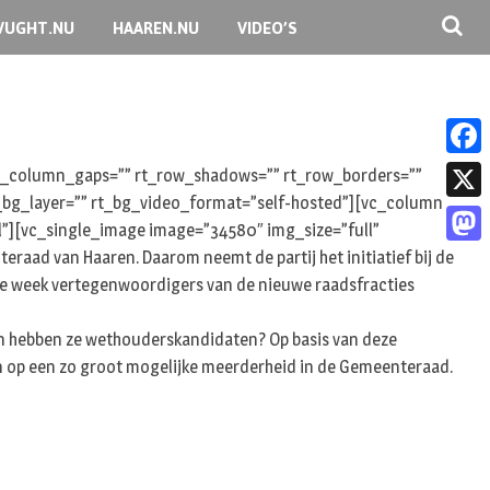
VUGHT.NU
HAAREN.NU
VIDEO’S
F
 rt_column_gaps=”” rt_row_shadows=”” rt_row_borders=””
rt_bg_layer=”” rt_bg_video_format=”self-hosted”][vc_column
a
X
l”][vc_single_image image=”34580″ img_size=”full”
c
aad van Haaren. Daarom neemt de partij het initiatief bij de
M
e
de week vertegenwoordigers van de nieuwe raadsfracties
a
b
s
n en hebben ze wethouderskandidaten? Op basis van deze
o
t
en op een zo groot mogelijke meerderheid in de Gemeenteraad.
o
o
k
d
o