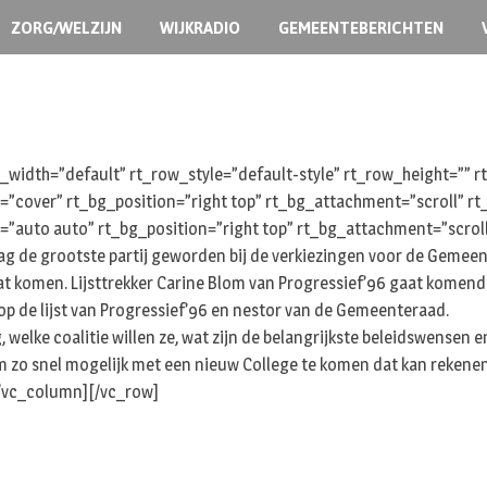
ZORG/WELZIJN
WIJKRADIO
GEMEENTEBERICHTEN
width=”default” rt_row_style=”default-style” rt_row_height=””
e=”cover” rt_bg_position=”right top” rt_bg_attachment=”scroll” 
=”auto auto” rt_bg_position=”right top” rt_bg_attachment=”scrol
de grootste partij geworden bij de verkiezingen voor de Gemeenter
at komen. Lijsttrekker Carine Blom van Progressief’96 gaat komen
 op de lijst van Progressief’96 en nestor van de Gemeenteraad.
g, welke coalitie willen ze, wat zijn de belangrijkste beleidswense
 om zo snel mogelijk met een nieuw College te komen dat kan reken
[/vc_column][/vc_row]