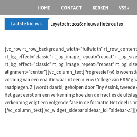
S
HOME
CONTACT
KERKEN
V55+
k
i
Laatste Nieuws
Leyetocht 2026: nieuwe fietsroutes
p
t
o
c
[vc_row rt_row_background_width=”fullwidth” rt_row_content_
o
rt_bg_effect=”classic” rt_bg_image_repeat=”repeat” rt_bg_siz
n
rt_bg_effect=”classic” rt_bg_image_repeat=”repeat” rt_bg_size
t
alignment=”center”][vc_column_text]Progressief’96 is woensdag 
e
vorming van een coalitie waaruit een nieuw College van B&W ga
n
raadplegen. Zij wordt daarbij geholpen door Tiny Assink, tweede
t
Het gaat eerst om een verkenning: hoe zien de fracties de uitsla
verkenning volgt een volgende fase in de formatie. Het doel is
[/vc_column_text][vc_widget_sidebar sidebar_id=”sidebar-4″]