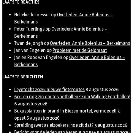
LAATSTE REACTIES
Nelleke de bresser
op
Overleden: Annie Bolenius –
Berkelmans
Peter Tuerlings
op
Overleden: Annie Bolenius –
Berkelmans
Twan de Jongh
op
Overleden: Annie Bolenius – Berkelmans
Jan van Engelen
op
Probleem met de Geldmaat
Jan en Roos van Engelen
op
Overleden: Annie Bolenius –
Berkelmans
LAATSTE BERICHTEN
Leyetocht 2026: nieuwe fietsroutes
8 augustus 2026
60+ en nog zin om te voetballen? Kom Walking Footballen!
6 augustus 2026
Buxusplanten in brand in Biezenmortel, vermoedelijk
opzet
6 augustus 2026
Spreidingswet asielzoekers: hoe zit dat?
5 augustus 2026
Bericht voor de leden van Vereniging 55+
5 augustus 2026