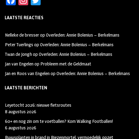
Fa
In
T
ce
st
wi
LAATSTE REACTIES
b
ag
tt
oo
ra
er
Nelleke de bresser
op
Overleden: Annie Bolenius – Berkelmans
k
m
Peter Tuerlings
op
Overleden: Annie Bolenius – Berkelmans
Twan de Jongh
op
Overleden: Annie Bolenius – Berkelmans
Jan van Engelen
op
Probleem met de Geldmaat
Jan en Roos van Engelen
op
Overleden: Annie Bolenius – Berkelmans
LAATSTE BERICHTEN
Leyetocht 2026: nieuwe fietsroutes
8 augustus 2026
60+ en nog zin om te voetballen? Kom Walking Footballen!
6 augustus 2026
Buxusplanten in brand in Biezenmortel, vermoedelijk opzet