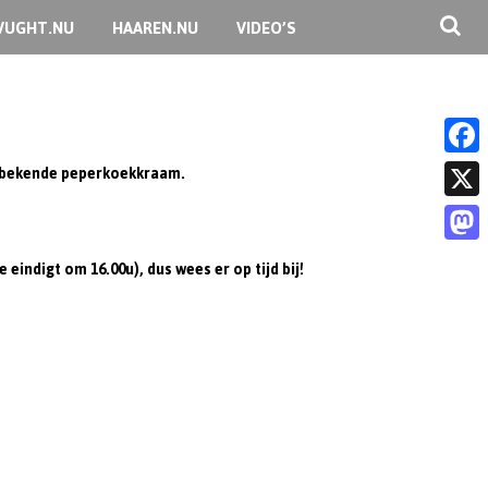
VUGHT.NU
HAAREN.NU
VIDEO’S
ls bekende peperkoekkraam.
F
a
X
c
M
eindigt om 16.00u), dus wees er op tijd bij!
e
a
b
s
o
t
o
o
k
d
o