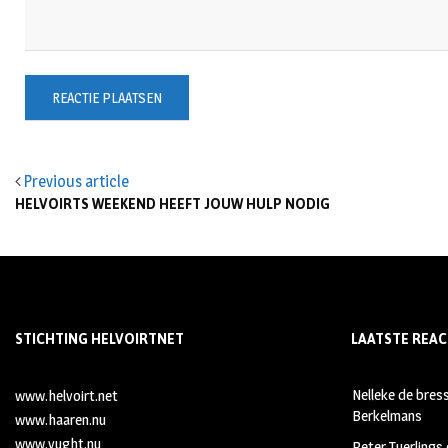
Previous article
HELVOIRTS WEEKEND HEEFT JOUW HULP NODIG
STICHTING HELVOIRTNET
LAATSTE REAC
Nelleke de bres
www.helvoirt.net
Berkelmans
www.haaren.nu
www.vught.nu
Peter Tuerlings