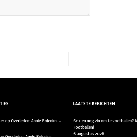
TIES
LAATSTE BERICHTEN
ser
op
Overleden: Annie Bolenius –
60+ en nog zin om te voetballen?
Footballen!
6 augustus 2026
op
Overleden: Annie Bolenius –