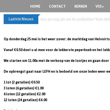
S
HOME
CONTACT
KERKEN
V55+
k
i
Laatste Nieuws
Buxusplanten in brand in Biezenmortel, v
p
t
o
c
Op donderdag 25 mei is het weer zover: de marktdag van Helvoirts
o
Vanaf €0.50 doet u al mee voor de lekkerste peperkoek en het lek
n
t
We starten om 11.00u met de verkoop van de lootjes en gaan door tot
e
n
De opbrengst gaat naar LEFH en is bedoeld om onze leden weer e
t
1 lot (2 getallen) €0.50
3 loten (6 getallen) €1.00
6 loten (12 getallen) €2.00
12 loten (24 getallen) €4.00