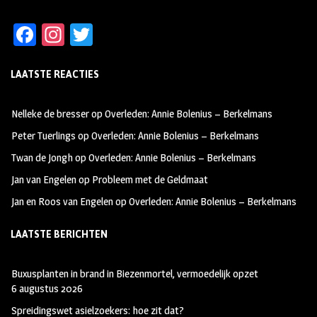
Fa
In
T
ce
st
wi
LAATSTE REACTIES
b
ag
tt
oo
ra
er
Nelleke de bresser
op
Overleden: Annie Bolenius – Berkelmans
k
m
Peter Tuerlings
op
Overleden: Annie Bolenius – Berkelmans
Twan de Jongh
op
Overleden: Annie Bolenius – Berkelmans
Jan van Engelen
op
Probleem met de Geldmaat
Jan en Roos van Engelen
op
Overleden: Annie Bolenius – Berkelmans
LAATSTE BERICHTEN
Buxusplanten in brand in Biezenmortel, vermoedelijk opzet
6 augustus 2026
Spreidingswet asielzoekers: hoe zit dat?